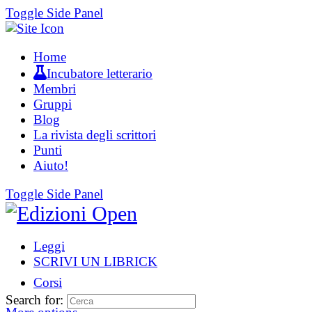
Toggle Side Panel
Home
Incubatore letterario
Membri
Gruppi
Blog
La rivista degli scrittori
Punti
Aiuto!
Toggle Side Panel
Leggi
SCRIVI UN LIBRICK
Corsi
Search for: