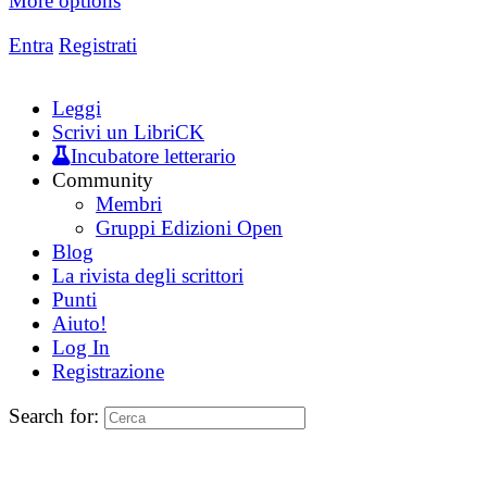
More options
Entra
Registrati
Leggi
Scrivi un LibriCK
Incubatore letterario
Community
Membri
Gruppi Edizioni Open
Blog
La rivista degli scrittori
Punti
Aiuto!
Log In
Registrazione
Search for: