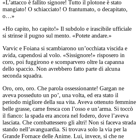
«L’attacco è fallito signore! Tutto il plotone è stato
mangiato! O schiacciato! O frantumato, o decapitato,
o…»
«Ho capito, ho capito!» Il subdolo e irascibile ufficiale
si strinse il pugno sul mento. «Potete andare.»
Varvic e Foiana si scambiarono un’occhiata viscida e
avida, capendosi al volo. «Sissignore!» risposero in
coro, poi fuggirono e scomparvero oltre la capanna
dello spaccio. Non avrebbero fatto parte di alcuna
seconda squadra.
Oro, oro, oro. Che parola ossessionante! Gargan ne
aveva posseduto un po’, una volta, ed era stato il
periodo migliore della sua vita. Aveva ottenuto femmine
belle grasse, carne fresca con l’osso e un’arma. Si toccò
il fianco: la spada era ancora nel fodero, dove l’aveva
lasciata. Che combattessero gli altri! Non si faceva strada
stando nell’avanguardia. Si trovava solo la via per la
Grande Fornace delle Anime.
Lui, invece, sì che ne