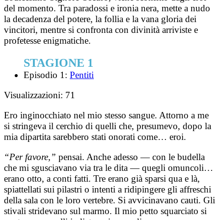
del momento. Tra paradossi e ironia nera, mette a nudo
la decadenza del potere, la follia e la vana gloria dei
vincitori, mentre si confronta con divinità arriviste e
profetesse enigmatiche.
STAGIONE 1
Episodio 1:
Pentiti
Visualizzazioni:
71
Ero inginocchiato nel mio stesso sangue. Attorno a me
si stringeva il cerchio di quelli che, presumevo, dopo la
mia dipartita sarebbero stati onorati come… eroi.
“Per favore,”
pensai. Anche adesso — con le budella
che mi sgusciavano via tra le dita — quegli omuncoli…
erano otto, a conti fatti. Tre erano già sparsi qua e là,
spiattellati sui pilastri o intenti a ridipingere gli affreschi
della sala con le loro vertebre. Si avvicinavano cauti. Gli
stivali stridevano sul marmo. Il mio petto squarciato si