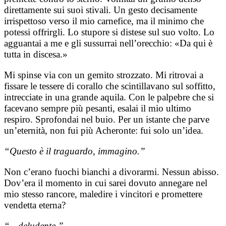
direttamente sui suoi stivali. Un gesto decisamente
irrispettoso verso il mio carnefice, ma il minimo che
potessi offrirgli. Lo stupore si distese sul suo volto. Lo
agguantai a me e gli sussurrai nell’orecchio: «Da qui è
tutta in discesa.»
Mi spinse via con un gemito strozzato. Mi ritrovai a
fissare le tessere di corallo che scintillavano sul soffitto,
intrecciate in una grande aquila. Con le palpebre che si
facevano sempre più pesanti, esalai il mio ultimo
respiro. Sprofondai nel buio. Per un istante che parve
un’eternità, non fui più Acheronte: fui solo un’idea.
“Questo è il traguardo, immagino.”
Non c’erano fuochi bianchi a divorarmi. Nessun abisso.
Dov’era il momento in cui sarei dovuto annegare nel
mio stesso rancore, maledire i vincitori e promettere
vendetta eterna?
“…deludente.”