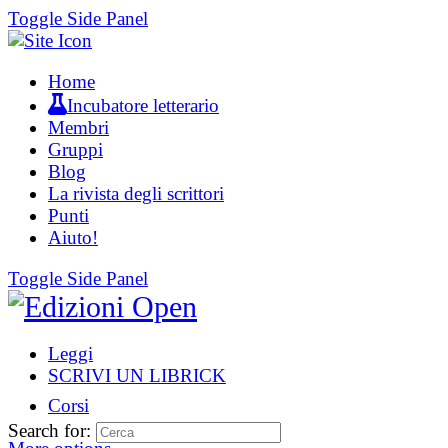
Toggle Side Panel
Home
Incubatore letterario
Membri
Gruppi
Blog
La rivista degli scrittori
Punti
Aiuto!
Toggle Side Panel
Leggi
SCRIVI UN LIBRICK
Corsi
Search for: