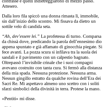
contrasse e quelli indietreggiarono di mezzo passo.
Attesero.
Dalla loro fila spiccò una donna rimasta lì, immobile,
sin dall’inizio dello scontro. Mi fissava da dietro un
sottile velo di candida seta.
“Ah, dev’essere lei.”
La profetessa di turno. Comparsa
da chissà dove, predicando la parola dell’ennesimo dio
appena spuntato e già affamato di ginocchia piegate. Si
fece avanti. La pozza scura si infilava tra la suola dei
sandali e il pavimento con un calpestio bagnato.
Oltrepassò l’invisibile crinale che i suoi compagni
avevano costruito con tanta cura. Si fermò alla distanza
della mia spada. Nessuna protezione. Nessuna arma.
Nessun gingillo estratto da qualche rovina dell’Era dei
Sacri Re. Mi aspettavo almeno uno scettro con i soliti
sfarzi simbolici della divinità in terra. Protese la mano.
«Pentiti» mi disse.