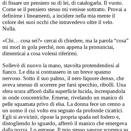
di fissare un pensiero su di lei, di catalogarla. Il vuoto.
Come se il pensiero stesso mi venisse sottratto. Provai a
definirne i lineamenti, a incidere nella mia mente il
colore dei suoi occhi che intravedevo oltre il velo.
Nulla.
«Chi… cosa sei?» cercai di chiedere, ma la parola “cosa”
mi morì in gola perché, non appena la pronunciai,
dimenticai a cosa volessi riferirmi.
Sollevò di nuovo la mano, stavolta protendendosi al
fianco. Le dita si contrassero in un breve spasmo
nervoso. Sotto il suo palmo, il nero liquore denso, che
aveva smesso di scorrere per farsi specchio, ribollì. Una
sfera scura affiorò dalla superficie lucida, increspandola
in onde concentriche. Emerse, rivelando un manico di
pelle squamata privo di elsa. La donna fece un cenno a
un uomo il cui volto era segnato da profonde cicatrici.
Egli si avvicinò, ripose la propria spada nel fodero e,
distogliendo lo sguardo, afferrò il manico che emergeva
dalla pozza. Lo estrasse. Il mio stesso sangue scorreva su