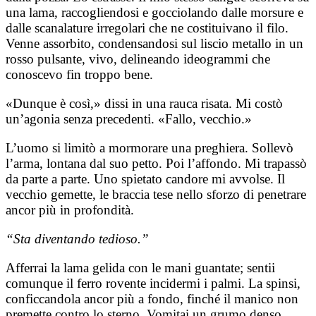
una lama, raccogliendosi e gocciolando dalle morsure e
dalle scanalature irregolari che ne costituivano il filo.
Venne assorbito, condensandosi sul liscio metallo in un
rosso pulsante, vivo, delineando ideogrammi che
conoscevo fin troppo bene.
«Dunque è così,» dissi in una rauca risata. Mi costò
un’agonia senza precedenti. «Fallo, vecchio.»
L’uomo si limitò a mormorare una preghiera. Sollevò
l’arma, lontana dal suo petto. Poi l’affondo. Mi trapassò
da parte a parte. Uno spietato candore mi avvolse. Il
vecchio gemette, le braccia tese nello sforzo di penetrare
ancor più in profondità.
“Sta diventando tedioso.”
Afferrai la lama gelida con le mani guantate; sentii
comunque il ferro rovente incidermi i palmi. La spinsi,
conficcandola ancor più a fondo, finché il manico non
premette contro lo sterno. Vomitai un grumo denso