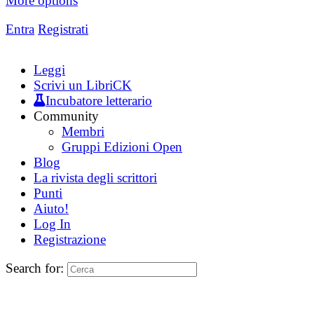
More options
Entra
Registrati
Leggi
Scrivi un LibriCK
Incubatore letterario
Community
Membri
Gruppi Edizioni Open
Blog
La rivista degli scrittori
Punti
Aiuto!
Log In
Registrazione
Search for: