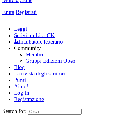
More options
Entra
Registrati
Leggi
Scrivi un LibriCK
Incubatore letterario
Community
Membri
Gruppi Edizioni Open
Blog
La rivista degli scrittori
Punti
Aiuto!
Log In
Registrazione
Search for: