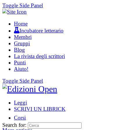
Toggle Side Panel
Home
Incubatore letterario
Membri
Gruppi
Blog
La rivista degli scrittori
Punti
Aiuto!
Toggle Side Panel
Leggi
SCRIVI UN LIBRICK
Corsi
Search for: