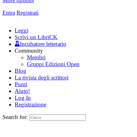
More options
Entra
Registrati
Leggi
Scrivi un LibriCK
Incubatore letterario
Community
Membri
Gruppi Edizioni Open
Blog
La rivista degli scrittori
Punti
Aiuto!
Log In
Registrazione
Search for: