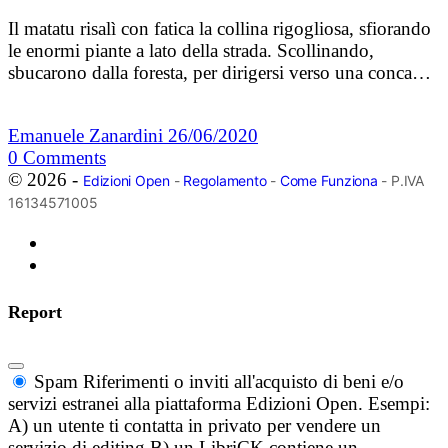
Il matatu risalì con fatica la collina rigogliosa, sfiorando
le enormi piante a lato della strada. Scollinando,
sbucarono dalla foresta, per dirigersi verso una conca…
Emanuele Zanardini
26/06/2020
0
Comments
© 2026 -
Edizioni Open
-
Regolamento
-
Come Funziona
- P.IVA
16134571005
Report
Spam
Riferimenti o inviti all'acquisto di beni e/o
servizi estranei alla piattaforma Edizioni Open. Esempi:
A) un utente ti contatta in privato per vendere un
servizio di editing B) un LibriCK contiene un