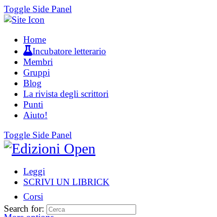
Toggle Side Panel
Home
Incubatore letterario
Membri
Gruppi
Blog
La rivista degli scrittori
Punti
Aiuto!
Toggle Side Panel
Leggi
SCRIVI UN LIBRICK
Corsi
Search for: