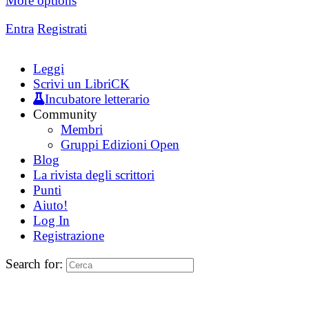
More options
Entra
Registrati
Leggi
Scrivi un LibriCK
Incubatore letterario
Community
Membri
Gruppi Edizioni Open
Blog
La rivista degli scrittori
Punti
Aiuto!
Log In
Registrazione
Search for: