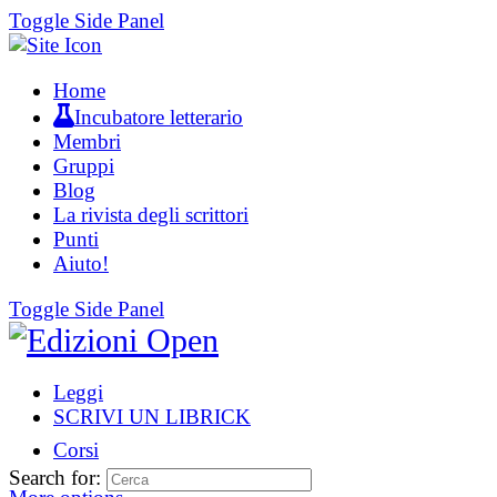
Toggle Side Panel
Home
Incubatore letterario
Membri
Gruppi
Blog
La rivista degli scrittori
Punti
Aiuto!
Toggle Side Panel
Leggi
SCRIVI UN LIBRICK
Corsi
Search for: