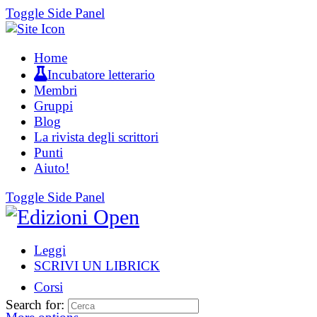
Toggle Side Panel
Home
Incubatore letterario
Membri
Gruppi
Blog
La rivista degli scrittori
Punti
Aiuto!
Toggle Side Panel
Leggi
SCRIVI UN LIBRICK
Corsi
Search for: