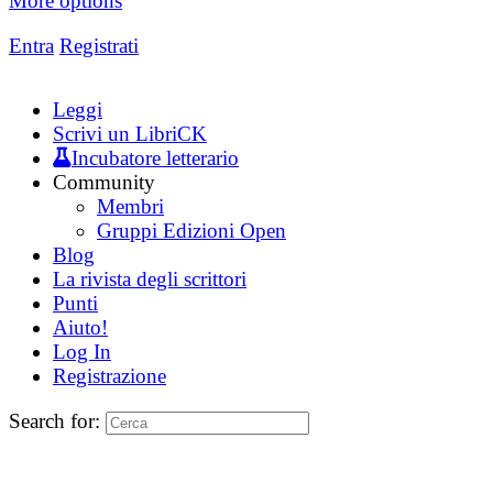
More options
Entra
Registrati
Leggi
Scrivi un LibriCK
Incubatore letterario
Community
Membri
Gruppi Edizioni Open
Blog
La rivista degli scrittori
Punti
Aiuto!
Log In
Registrazione
Search for: