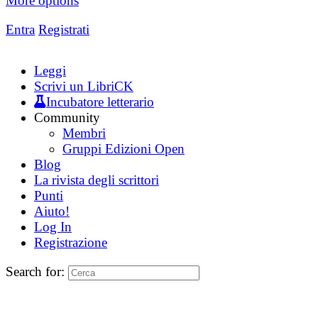
More options
Entra
Registrati
Leggi
Scrivi un LibriCK
Incubatore letterario
Community
Membri
Gruppi Edizioni Open
Blog
La rivista degli scrittori
Punti
Aiuto!
Log In
Registrazione
Search for: