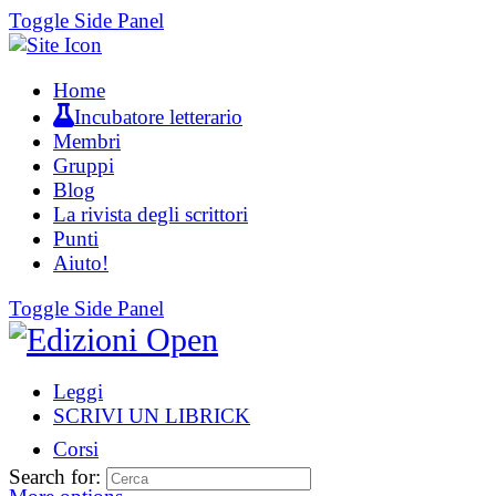
Toggle Side Panel
Home
Incubatore letterario
Membri
Gruppi
Blog
La rivista degli scrittori
Punti
Aiuto!
Toggle Side Panel
Leggi
SCRIVI UN LIBRICK
Corsi
Search for: