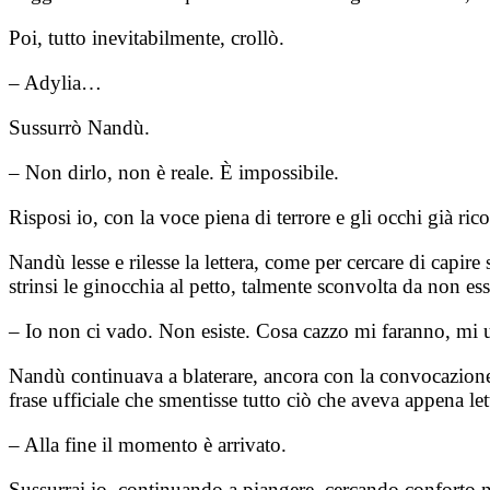
Poi, tutto inevitabilmente, crollò.
– Adylia…
Sussurrò Nandù.
– Non dirlo, non è reale. È impossibile.
Risposi io, con la voce piena di terrore e gli occhi già ri
Nandù lesse e rilesse la lettera, come per cercare di capire 
strinsi le ginocchia al petto, talmente sconvolta da non e
– Io non ci vado. Non esiste. Cosa cazzo mi faranno, mi 
Nandù continuava a blaterare, ancora con la convocazione pl
frase ufficiale che smentisse tutto ciò che aveva appena let
– Alla fine il momento è arrivato.
Sussurrai io, continuando a piangere, cercando conforto nel