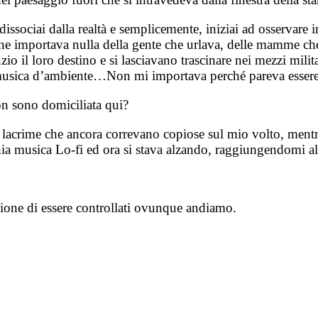
sociai dalla realtà e semplicemente, iniziai ad osservare i
e importava nulla della gente che urlava, delle mamme che s
zio il loro destino e si lasciavano trascinare nei mezzi milita
 musica d’ambiente…Non mi importava perché pareva essere t
non sono domiciliata qui?
e lacrime che ancora correvano copiose sul mio volto, men
hia musica Lo-fi ed ora si stava alzando, raggiungendomi al
ione di essere controllati ovunque andiamo.