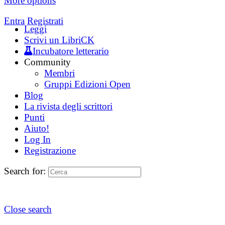
More options
Entra
Registrati
Leggi
Scrivi un LibriCK
Incubatore letterario
Community
Membri
Gruppi Edizioni Open
Blog
La rivista degli scrittori
Punti
Aiuto!
Log In
Registrazione
Search for:
Close search