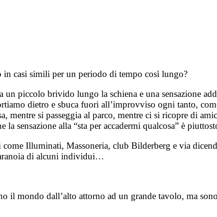
 in casi simili per un periodo di tempo così lungo?
 un piccolo brivido lungo la schiena e una sensazione addo
 portiamo dietro e sbuca fuori all’improvviso ogni tanto, co
a, mentre si passeggia al parco, mentre ci si ricopre di amic
e la sensazione alla “sta per accadermi qualcosa” è piuttos
rti come Illuminati, Massoneria, club Bilderberg e via dice
paranoia di alcuni individui…
ano il mondo dall’alto attorno ad un grande tavolo, ma son