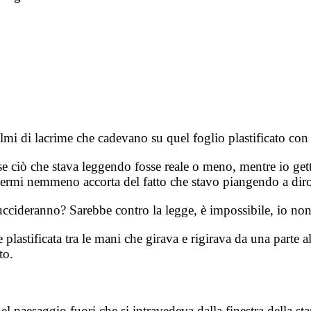
colmi di lacrime che cadevano su quel foglio plastificato co
se ciò che stava leggendo fosse reale o meno, mentre io gettai 
ssermi nemmeno accorta del fatto che stavo piangendo a diro
uccideranno? Sarebbe contro la legge, è impossibile, io n
astificata tra le mani che girava e rigirava da una parte all
to.
 paesaggio fuori che si intravedeva dalla finestra della sta