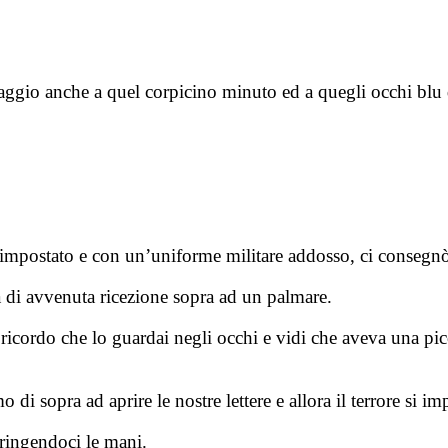
raggio anche a quel corpicino minuto ed a quegli occhi blu 
postato e con un’uniforme militare addosso, ci consegnò d
a di avvenuta ricezione sopra ad un palmare.
icordo che lo guardai negli occhi e vidi che aveva una picco
di sopra ad aprire le nostre lettere e allora il terrore si i
tringendoci le mani.