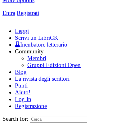
More options
Entra
Registrati
Leggi
Scrivi un LibriCK
Incubatore letterario
Community
Membri
Gruppi Edizioni Open
Blog
La rivista degli scrittori
Punti
Aiuto!
Log In
Registrazione
Search for: