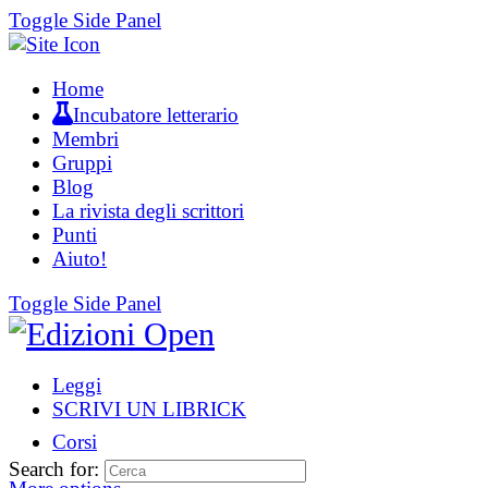
Toggle Side Panel
Home
Incubatore letterario
Membri
Gruppi
Blog
La rivista degli scrittori
Punti
Aiuto!
Toggle Side Panel
Leggi
SCRIVI UN LIBRICK
Corsi
Search for: