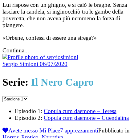
Lui rispose con un ghigno, e si calò le braghe. Senza
lasciare la candela, si inginocchiò tra le gambe della
poveretta, che non aveva più nemmeno la forza di
piangere.
«Orbene, confessi di essere una strega?»
Continua...
Sergio Simioni
06/07/2020
Serie:
Il Nero Capro
Episodio 1:
Copula cum daemone – Teresa
Episodio 2:
Copula cum daemone – Guendalina
Avete messo Mi Piace
7
apprezzamenti
Pubblicato in
Horror
,
Erotico
,
Narrativa