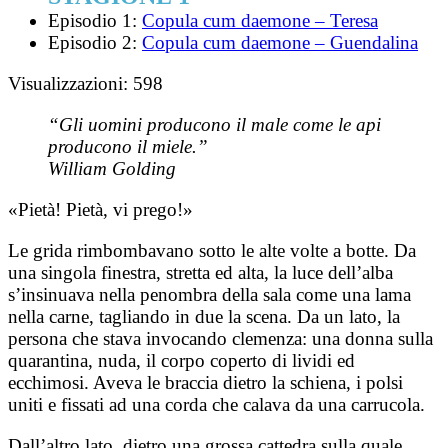
Episodio 1:
Copula cum daemone – Teresa
Episodio 2:
Copula cum daemone – Guendalina
Visualizzazioni:
598
“Gli uomini producono il male come le api
producono il miele.”
William Golding
«Pietà! Pietà, vi prego!»
Le grida rimbombavano sotto le alte volte a botte. Da
una singola finestra, stretta ed alta, la luce dell’alba
s’insinuava nella penombra della sala come una lama
nella carne, tagliando in due la scena. Da un lato, la
persona che stava invocando clemenza: una donna sulla
quarantina, nuda, il corpo coperto di lividi ed
ecchimosi. Aveva le braccia dietro la schiena, i polsi
uniti e fissati ad una corda che calava da una carrucola.
Dall’altro lato, dietro una grossa cattedra sulla quale