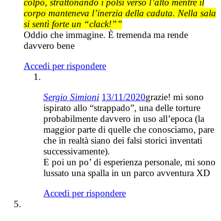
colpo, strattonando i polsi verso l’alto mentre il
corpo manteneva l’inerzia della caduta. Nella sala
si sentì forte un “clack!””
Oddio che immagine. È tremenda ma rende
davvero bene
Accedi per rispondere
Sergio Simioni
13/11/2020
grazie! mi sono
ispirato allo “strappado”, una delle torture
probabilmente davvero in uso all’epoca (la
maggior parte di quelle che conosciamo, pare
che in realtà siano dei falsi storici inventati
successivamente).
E poi un po’ di esperienza personale, mi sono
lussato una spalla in un parco avventura XD
Accedi per rispondere