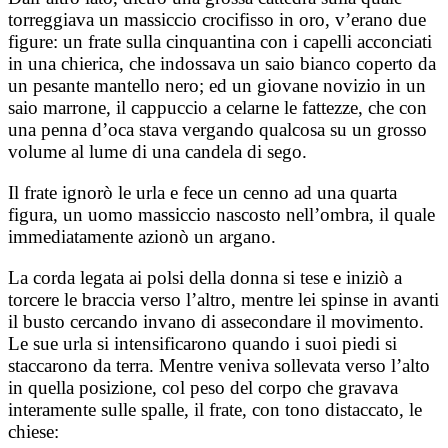
torreggiava un massiccio crocifisso in oro, v’erano due
figure: un frate sulla cinquantina con i capelli acconciati
in una chierica, che indossava un saio bianco coperto da
un pesante mantello nero; ed un giovane novizio in un
saio marrone, il cappuccio a celarne le fattezze, che con
una penna d’oca stava vergando qualcosa su un grosso
volume al lume di una candela di sego.
Il frate ignorò le urla e fece un cenno ad una quarta
figura, un uomo massiccio nascosto nell’ombra, il quale
immediatamente azionò un argano.
La corda legata ai polsi della donna si tese e iniziò a
torcere le braccia verso l’altro, mentre lei spinse in avanti
il busto cercando invano di assecondare il movimento.
Le sue urla si intensificarono quando i suoi piedi si
staccarono da terra. Mentre veniva sollevata verso l’alto
in quella posizione, col peso del corpo che gravava
interamente sulle spalle, il frate, con tono distaccato, le
chiese: