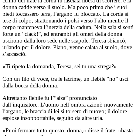
cenno del frate la corda fu lasciata libera di scorrere, e la
donna cadde verso il suolo. Ma poco prima che i suoi
piedi toccassero terra, l’argano fu bloccato. La corda si
tese di colpo, strattonando i polsi verso l’alto mentre il
corpo manteneva l’inerzia della caduta. Nella sala si sentì
forte un “clack!”, ed entrambi gli omeri della donna
uscirono dalla loro sede nelle scapole. Teresa sbiancò,
urlando per il dolore. Piano, venne calata al suolo, dove
s’accasciò.
«Ti ripeto la domanda, Teresa, sei tu una strega?»
Con un filo di voce, tra le lacrime, un flebile “no” uscì
dalla bocca della donna.
Altrettanto flebile fu l’“alza” pronunciato
dall’inquisitore. L’uomo nell’ombra azionò nuovamente
l’argano, le braccia di lei si torsero di nuovo; il dolore
esplose insopportabile, seguito da altre urla.
«Puoi fermare tutto questo, donna,» disse il frate, «basta