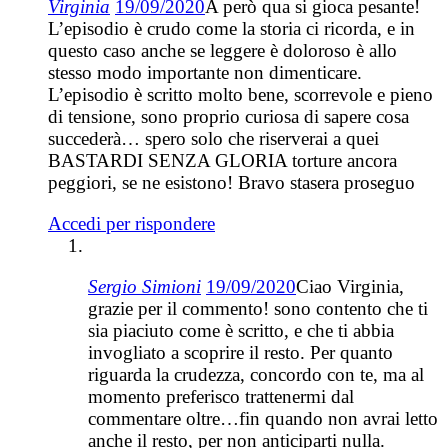
Virginia
19/09/2020
A però qua si gioca pesante!
L’episodio è crudo come la storia ci ricorda, e in
questo caso anche se leggere è doloroso è allo
stesso modo importante non dimenticare.
L’episodio è scritto molto bene, scorrevole e pieno
di tensione, sono proprio curiosa di sapere cosa
succederà… spero solo che riserverai a quei
BASTARDI SENZA GLORIA torture ancora
peggiori, se ne esistono! Bravo stasera proseguo
Accedi per rispondere
Sergio Simioni
19/09/2020
Ciao Virginia,
grazie per il commento! sono contento che ti
sia piaciuto come è scritto, e che ti abbia
invogliato a scoprire il resto. Per quanto
riguarda la crudezza, concordo con te, ma al
momento preferisco trattenermi dal
commentare oltre…fin quando non avrai letto
anche il resto, per non anticiparti nulla.