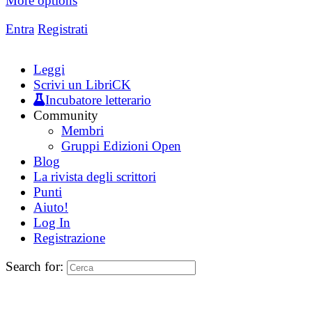
More options
Entra
Registrati
Leggi
Scrivi un LibriCK
Incubatore letterario
Community
Membri
Gruppi Edizioni Open
Blog
La rivista degli scrittori
Punti
Aiuto!
Log In
Registrazione
Search for: