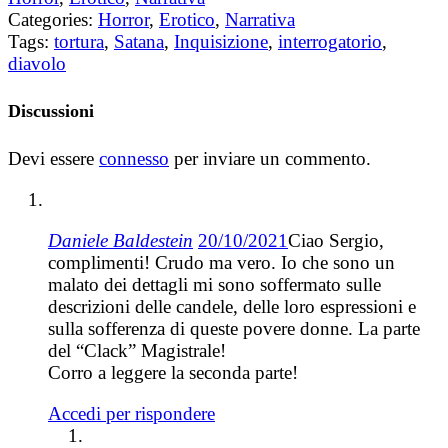
Categories:
Horror
,
Erotico
,
Narrativa
Tags:
tortura
,
Satana
,
Inquisizione
,
interrogatorio
,
diavolo
Discussioni
Devi essere
connesso
per inviare un commento.
Daniele Baldestein
20/10/2021
Ciao Sergio,
complimenti! Crudo ma vero. Io che sono un
malato dei dettagli mi sono soffermato sulle
descrizioni delle candele, delle loro espressioni e
sulla sofferenza di queste povere donne. La parte
del “Clack” Magistrale!
Corro a leggere la seconda parte!
Accedi per rispondere