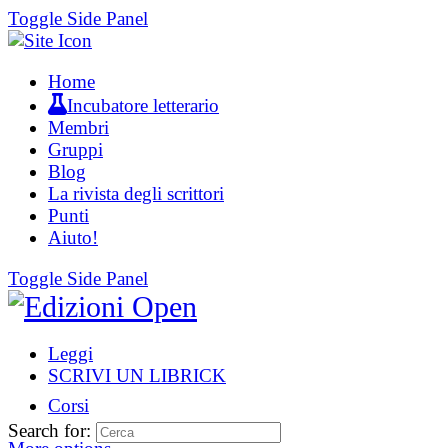
Toggle Side Panel
Home
Incubatore letterario
Membri
Gruppi
Blog
La rivista degli scrittori
Punti
Aiuto!
Toggle Side Panel
Leggi
SCRIVI UN LIBRICK
Corsi
Search for: