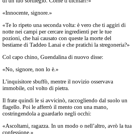
di un tuo sortilegio. Come ti dichiari?»
«Innocente, signore.»
«Te lo ripeto una seconda volta: è vero che ti aggiri di
notte nei campi per cercare ingredienti per le tue
pozioni, che hai causato con queste la morte del
bestiame di Taddeo Lanai e che pratichi la stregoneria?»
Col capo chino, Guendalina di nuovo disse:
«No, signore, non lo è.»
L’inquisitore sbuffò, mentre il novizio osservava
immobile, col volto di pietra.
Il frate quindi le si avvicinò, raccogliendo dal suolo un
flagello. Poi le afferrò il mento con una mano,
costringendola a guardarlo negli occhi:
«Ascoltami, ragazza. In un modo o nell’altro, avrò la tua
confessione.»