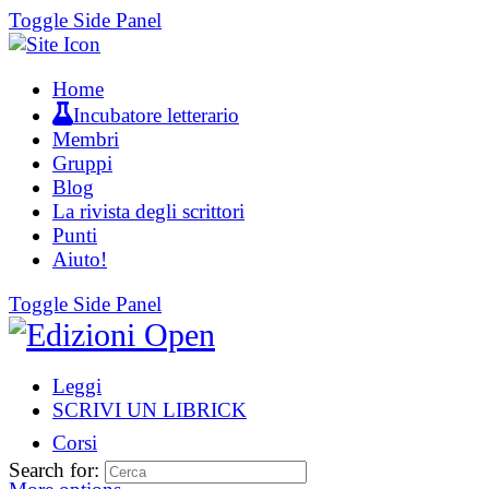
Toggle Side Panel
Home
Incubatore letterario
Membri
Gruppi
Blog
La rivista degli scrittori
Punti
Aiuto!
Toggle Side Panel
Leggi
SCRIVI UN LIBRICK
Corsi
Search for: