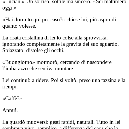
«Lucian.» Un sorriso, sottile ma sincero. «Sei mattiniero
oggi.»
«Hai dormito qui per caso?» chiese lui, più aspro di
quanto volesse.
La risata cristallina di lei lo colse alla sprovvista,
ignorando completamente la gravità del suo sguardo.
Spiazzato, distolse gli occhi.
«Buongiorno» mormorò, cercando di nascondere
l’imbarazzo che sentiva montare.
Lei continuò a ridere. Poi si voltò, prese una tazzina e la
riempì.
«Caffè?»
Annuì.
La guardò muoversi: gesti rapidi, naturali. Tutto in lei
sembrava vivo, semplice, a differenza del caos che lo