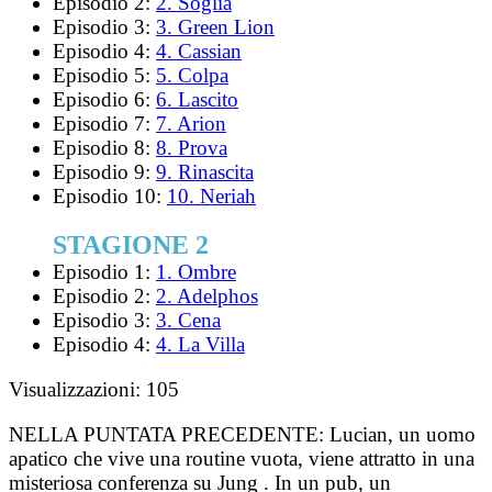
Episodio 2:
2. Soglia
Episodio 3:
3. Green Lion
Episodio 4:
4. Cassian
Episodio 5:
5. Colpa
Episodio 6:
6. Lascito
Episodio 7:
7. Arion
Episodio 8:
8. Prova
Episodio 9:
9. Rinascita
Episodio 10:
10. Neriah
STAGIONE 2
Episodio 1:
1. Ombre
Episodio 2:
2. Adelphos
Episodio 3:
3. Cena
Episodio 4:
4. La Villa
Visualizzazioni:
105
NELLA PUNTATA PRECEDENTE:
Lucian, un uomo
apatico che vive una routine vuota, viene attratto in una
misteriosa conferenza su Jung . In un pub, un