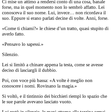
Ci mise un attimo a rendersi conto di una cosa, banale
forse, ma in quel momento non lo sembrò affatto. Lei
conosceva il suo nome. Lui, invece… non ricordava il
suo. Eppure si erano parlati decine di volte. Anni, forse.
«Come ti chiami?» le chiese d’un tratto, quasi stupito di
averlo fatto.
«Pensavo lo sapessi.»
Silenzio.
Lei si limitò a chinare appena la testa, come se avesse
deciso di lasciargli il dubbio.
Poi, con voce più bassa: «A volte è meglio non
conoscere i nomi. Rovinano la magia.»
Si voltò, e il tintinnio dei bicchieri riempì lo spazio che
le sue parole avevano lasciato vuoto.
Lui restò in silenzio, le mani attorno alla tazzina ormai