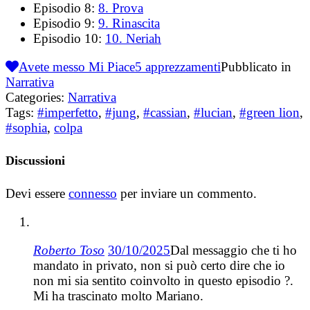
Episodio 8:
8. Prova
Episodio 9:
9. Rinascita
Episodio 10:
10. Neriah
Avete messo Mi Piace
5
apprezzamenti
Pubblicato in
Narrativa
Categories:
Narrativa
Tags:
#imperfetto
,
#jung
,
#cassian
,
#lucian
,
#green lion
,
#sophia
,
colpa
Discussioni
Devi essere
connesso
per inviare un commento.
Roberto Toso
30/10/2025
Dal messaggio che ti ho
mandato in privato, non si può certo dire che io
non mi sia sentito coinvolto in questo episodio ?.
Mi ha trascinato molto Mariano.