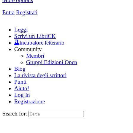
More options
Entra
Registrati
Leggi
Scrivi un LibriCK
Incubatore letterario
Community
Membri
Gruppi Edizioni Open
Blog
La rivista degli scrittori
Punti
Aiuto!
Log In
Registrazione
Search for: