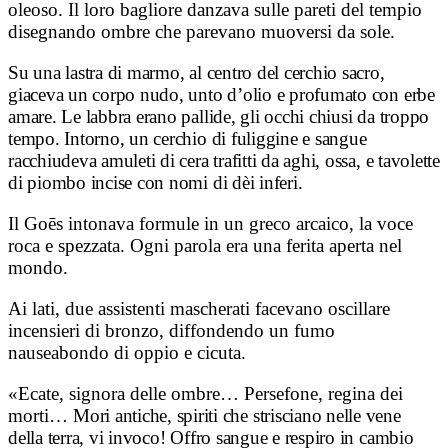
oleoso. Il loro bagliore danzava sulle pareti del tempio
disegnando ombre che parevano muoversi da sole.
Su una lastra di marmo, al centro del cerchio sacro,
giaceva un corpo nudo, unto d’olio e profumato con erbe
amare.
Le labbra erano pallide, gli occhi chiusi da troppo
tempo.
Intorno, un cerchio di fuliggine e sangue
racchiudeva amuleti di cera trafitti da aghi, ossa, e tavolette
di piombo incise con nomi di dèi inferi.
Il Goēs intonava formule in un greco arcaico, la voce
roca e spezzata. Ogni parola era una ferita aperta nel
mondo.
Ai lati, due assistenti mascherati facevano oscillare
incensieri di bronzo, diffondendo un fumo
nauseabondo di oppio e cicuta.
«Ecate, signora delle ombre… Persefone, regina dei
morti…
Mori antiche, spiriti che strisciano nelle vene
della terra, vi invoco!
Offro sangue e respiro in cambio