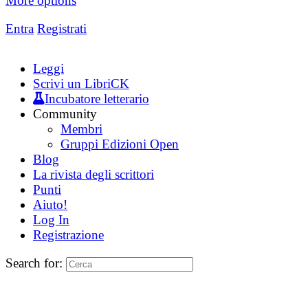
More options
Entra
Registrati
Leggi
Scrivi un LibriCK
Incubatore letterario
Community
Membri
Gruppi Edizioni Open
Blog
La rivista degli scrittori
Punti
Aiuto!
Log In
Registrazione
Search for: