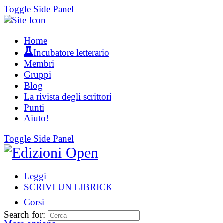
Toggle Side Panel
Home
Incubatore letterario
Membri
Gruppi
Blog
La rivista degli scrittori
Punti
Aiuto!
Toggle Side Panel
Leggi
SCRIVI UN LIBRICK
Corsi
Search for: