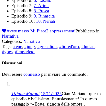
Episodio 6:
6. Lascito
Episodio 7:
7. Arion
Episodio 8:
8. Prova
Episodio 9:
9. Rinascita
Episodio 10:
10. Neriah
Avete messo Mi Piace
2
apprezzamenti
Pubblicato in
Narrativa
Categories:
Narrativa
Tags:
atene
,
#jung
,
#greenlion
,
#fiored'oro
,
#lucian
,
#goes
,
#imperfeto
Discussioni
Devi essere
connesso
per inviare un commento.
Tiziana Muroni
15/11/2025
Ciao Mariano, questo
episodio è bellissimo. Entusiasmante! In questo
passaggio “«Ecate, signora delle ombre…