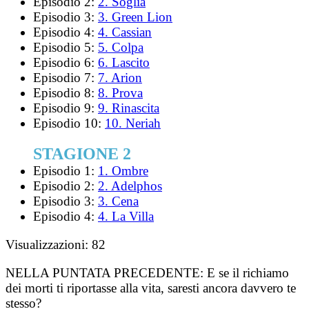
Episodio 2:
2. Soglia
Episodio 3:
3. Green Lion
Episodio 4:
4. Cassian
Episodio 5:
5. Colpa
Episodio 6:
6. Lascito
Episodio 7:
7. Arion
Episodio 8:
8. Prova
Episodio 9:
9. Rinascita
Episodio 10:
10. Neriah
STAGIONE 2
Episodio 1:
1. Ombre
Episodio 2:
2. Adelphos
Episodio 3:
3. Cena
Episodio 4:
4. La Villa
Visualizzazioni:
82
NELLA PUNTATA PRECEDENTE:
E se il richiamo
dei morti ti riportasse alla vita, saresti ancora davvero te
stesso?