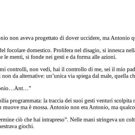
nio non aveva progettato di dover uccidere, ma Antonio q
del focolare domestico. Prolifera nel disagio, si innesca nell
le menti, si fonde nei gesti e da forma alle azioni.
 controlli, non vedi, hai il controllo di me, sei il mio padr
 non da alternative: un’unica via spiega dal male, quella 
ntonio…Ant…”
ia programmata: la traccia dei suoi gesti venturi scolpita 
on muove ma è mossa. Antonio non era Antonio, ma qualcos
rmine ciò che hai intrapreso”. Nelle mani stringeva un colte
hestrava giochi.