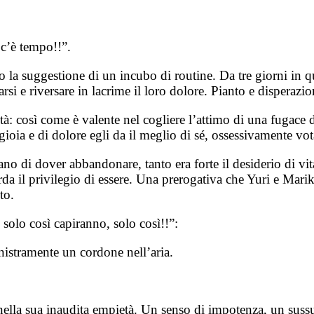
 c’è tempo!!”.
to la suggestione di un incubo di routine. Da tre giorni in
rsi e riversare in lacrime il loro dolore. Pianto e disperazi
ità: così come è valente nel cogliere l’attimo di una fugace 
 gioia e di dolore egli da il meglio di sé, ossessivamente vot
di dover abbandonare, tanto era forte il desiderio di vita,
orda il privilegio di essere. Una prerogativa che Yuri e Mar
to.
olo così capiranno, solo così!!”:
inistramente un cordone nell’aria.
ò nella sua inaudita empietà. Un senso di impotenza, un sussu