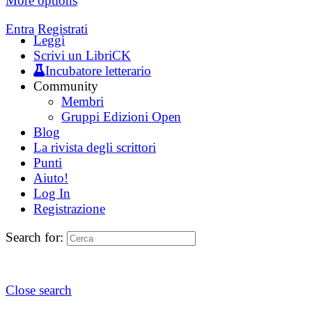
More options
Entra
Registrati
Leggi
Scrivi un LibriCK
Incubatore letterario
Community
Membri
Gruppi Edizioni Open
Blog
La rivista degli scrittori
Punti
Aiuto!
Log In
Registrazione
Search for:
Close search