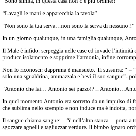
“Sono sfinita, in questa casa non c’è più ordine!!”
“Lavagli le mani e apparecchia la tavola”
“Non sono la tua serva…non sono la serva di nessuno!!”
In un giorno qualunque, in una famiglia qualunque, Anto
Il Male è infido: serpeggia nelle case ed invade l’intimità 
produce isolamento e sopprime l’armonia, infine corrompe 
Non lo riconosci: dapprima è mansueto. Ti sussurra: “ – “mi
solo una sgualdrina, ammazzala e bevi il suo sangue”- poi
“Antonio che fai… Antonio sei pazzo!?…Antonio…A
In quel momento Antonio era sorretto da un impulso di foll
che sublima nello scempio e non induce ma è indotta, n
Il sangue chiama sangue: – “è nell’altra stanza… porta a te
sgozzare agnelli e tagliuzzar verdure. Il bimbo ignaro orc