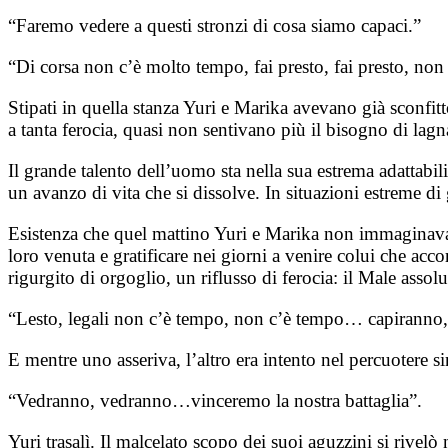
“Faremo vedere a questi stronzi di cosa siamo capaci.”
“Di corsa non c’è molto tempo, fai presto, fai presto, non
Stipati in quella stanza Yuri e Marika avevano già sconfit
a tanta ferocia, quasi non sentivano più il bisogno di lagna
Il grande talento dell’uomo sta nella sua estrema adattabil
un avanzo di vita che si dissolve. In situazioni estreme di
Esistenza che quel mattino Yuri e Marika non immaginavano 
loro venuta e gratificare nei giorni a venire colui che acc
rigurgito di orgoglio, un riflusso di ferocia: il Male assolu
“Lesto, legali non c’è tempo, non c’è tempo… capiranno, s
E mentre uno asseriva, l’altro era intento nel percuotere s
“Vedranno, vedranno…vinceremo la nostra battaglia”.
Yuri trasalì. Il malcelato scopo dei suoi aguzzini si rivel