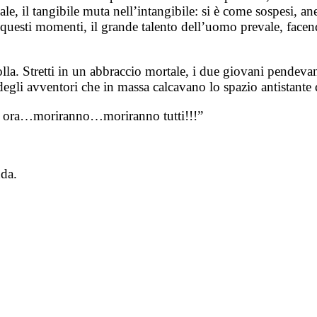
eale, il tangibile muta nell’intangibile: si è come sospesi, an
 questi momenti, il grande talento dell’uomo prevale, facend
olla. Stretti in un abbraccio mortale, i due giovani pendeva
 degli avventori che in massa calcavano lo spazio antistant
 ora…moriranno…moriranno tutti!!!”
nda.