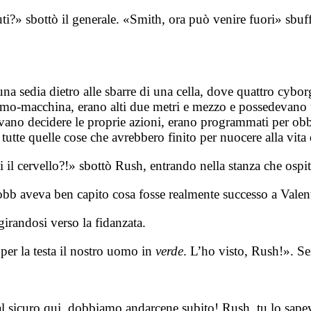
ti?» sbottò il generale. «Smith, ora può venire fuori» sbu
na sedia dietro alle sbarre di una cella, dove quattro cybor
uomo-macchina, erano alti due metri e mezzo e possedevano 
evano decidere le proprie azioni, erano programmati per obbe
tutte quelle cose che avrebbero finito per nuocere alla vita 
 il cervello?!» sbottò Rush, entrando nella stanza che ospita
bb aveva ben capito cosa fosse realmente successo a Valen
girandosi verso la fidanzata.
 per la testa il nostro uomo in
verde
. L’ho visto, Rush!». S
al sicuro qui, dobbiamo andarcene subito! Rush, tu lo sap