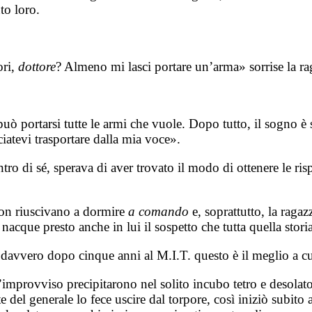
to loro.
ori,
dottore
? Almeno mi lasci portare un’arma» sorrise la ra
può portarsi tutte le armi che vuole. Dopo tutto, il sogno è
ciatevi trasportare dalla mia voce».
ntro di sé, sperava di aver trovato il modo di ottenere le r
 non riuscivano a dormire
a comando
e, soprattutto, la ragaz
 nacque presto anche in lui il sospetto che tutta quella sto
vero dopo cinque anni al M.I.T. questo è il meglio a cui si
l’improvviso precipitarono nel solito incubo tetro e desola
te del generale lo fece uscire dal torpore, così iniziò subit