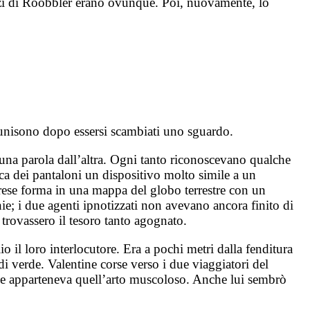
nozzi di Roobbler erano ovunque. Poi, nuovamente, lo
’unisono dopo essersi scambiati uno sguardo.
 una parola dall’altra. Ogni tanto riconoscevano qualche
asca dei pantaloni un dispositivo molto simile a un
 prese forma in una mappa del globo terrestre con un
hie; i due agenti ipnotizzati non avevano ancora finito di
 trovassero il tesoro tanto agognato.
 il loro interlocutore. Era a pochi metri dalla fenditura
i verde. Valentine corse verso i due viaggiatori del
uale apparteneva quell’arto muscoloso. Anche lui sembrò