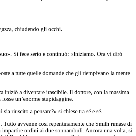
gazza, chiudendo gli occhi.
 suo». Si fece serio e continuò: «Iniziamo. Ora vi dirò
isposte a tutte quelle domande che gli riempivano la mente
za iniziò a diventare irascibile. Il dottore, con la massima
ria fosse un’enorme stupidaggine.
a riuscito a pensare?» si chiese tra sé e sé.
to. Tutto avvenne così repentinamente che Smith rimase di
o a impartire ordini ai due sonnambuli. Ancora una volta, si