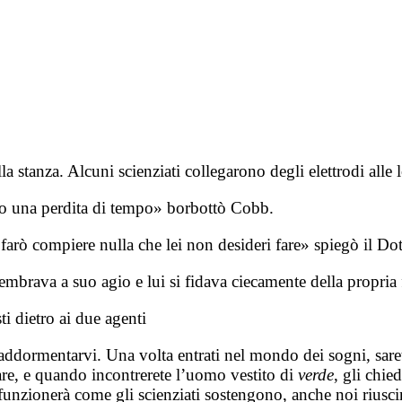
lla stanza. Alcuni scienziati collegarono degli elettrodi alle
lo una perdita di tempo» borbottò Cobb.
e farò compiere nulla che lei non desideri fare» spiegò il Do
mbrava a suo agio e lui si fidava ciecamente della propria 
ti dietro ai due agenti
addormentarvi. Una volta entrati nel mondo dei sogni, saret
are, e quando incontrerete l’uomo vestito di
verde
, gli chie
o funzionerà come gli scienziati sostengono, anche noi riusc