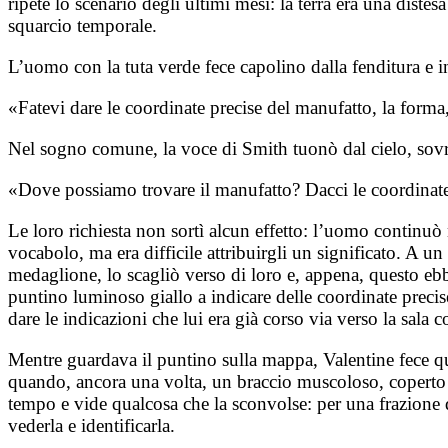
ripeté lo scenario degli ultimi mesi: la terra era una dis
squarcio temporale.
L’uomo con la tuta verde fece capolino dalla fenditura e in
«Fatevi dare le coordinate precise del manufatto, la forma,
Nel sogno comune, la voce di Smith tuonò dal cielo, sovra
«Dove possiamo trovare il manufatto? Dacci le coordinate
Le loro richiesta non sortì alcun effetto: l’uomo continuò
vocabolo, ma era difficile attribuirgli un significato. A un
medaglione, lo scagliò verso di loro e, appena, questo ebb
puntino luminoso giallo a indicare delle coordinate precise
dare le indicazioni che lui era già corso via verso la sala
Mentre guardava il puntino sulla mappa, Valentine fece qua
quando, ancora una volta, un braccio muscoloso, coperto da
tempo e vide qualcosa che la sconvolse: per una frazione 
vederla e identificarla.