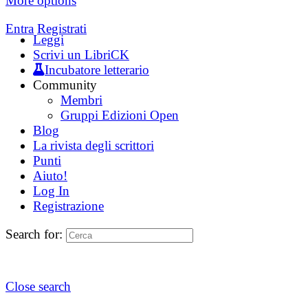
More options
Entra
Registrati
Leggi
Scrivi un LibriCK
Incubatore letterario
Community
Membri
Gruppi Edizioni Open
Blog
La rivista degli scrittori
Punti
Aiuto!
Log In
Registrazione
Search for:
Close search