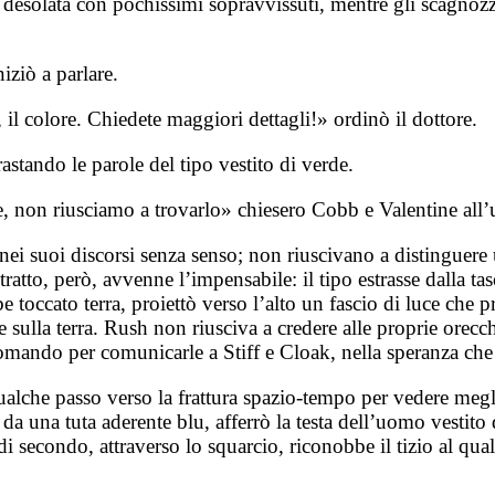
tesa desolata con pochissimi sopravvissuti, mentre gli scag
iziò a parlare.
 il colore. Chiedete maggiori dettagli!» ordinò il dottore.
stando le parole del tipo vestito di verde.
, non riusciamo a trovarlo» chiesero Cobb e Valentine all
 nei suoi discorsi senza senso; non riuscivano a distinguere
 tratto, però, avvenne l’impensabile: il tipo estrasse dalla t
e toccato terra, proiettò verso l’alto un fascio di luce che
 sulla terra. Rush non riusciva a credere alle proprie orecc
 comando per comunicarle a Stiff e Cloak, nella speranza che
lche passo verso la frattura spazio-tempo per vedere meglio
 una tuta aderente blu, afferrò la testa dell’uomo vestito d
di secondo, attraverso lo squarcio, riconobbe il tizio al q