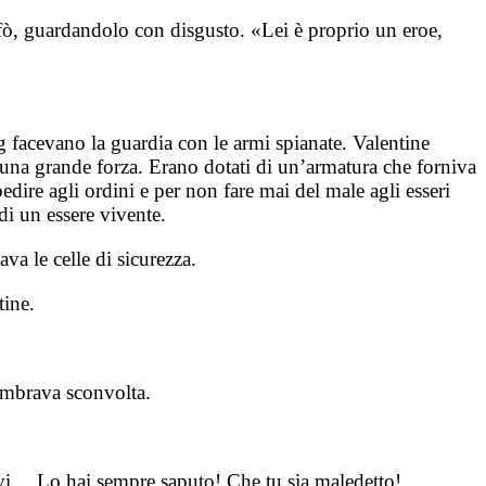
ffò, guardandolo con disgusto. «Lei è proprio un eroe,
g facevano la guardia con le armi spianate. Valentine
una grande forza. Erano dotati di un’armatura che forniva
dire agli ordini e per non fare mai del male agli esseri
di un essere vivente.
va le celle di sicurezza.
tine.
embrava sconvolta.
evi… Lo hai sempre saputo! Che tu sia maledetto!