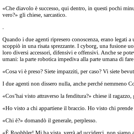
«Che diavolo è successo, qui dentro, in questi pochi minu
vero?» gli chiese, sarcastico.
.
Quando i due agenti ripresero conoscenza, erano legati a u
scoppiò in una risata sprezzante. I cyborg, una fusione 
loro diversi accessori, difensivi e offensivi. Anche se pot
umani: la parte robotica impediva alla parte umana di fare 
«Cosa vi è preso? Siete impazziti, per caso? Vi siete bevuti
I due agenti non dissero nulla, anche perché nemmeno Co
«Cos’hai visto attraverso la fenditura?» chiese il ragazzo, 
«Ho visto a chi appartiene il braccio. Ho visto chi prende
«Chi è?» domandò il generale, perplesso.
«È Roobbler! Mi ha vista, verrà ad ucciderci, non siamo 