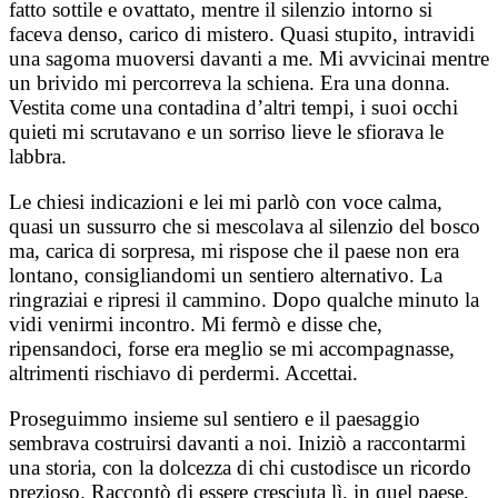
fatto sottile e ovattato, mentre il silenzio intorno si
faceva denso, carico di mistero. Quasi stupito, intravidi
una sagoma muoversi davanti a me. Mi avvicinai mentre
un brivido mi percorreva la schiena. Era una donna.
Vestita come una contadina d’altri tempi, i suoi occhi
quieti mi scrutavano e un sorriso lieve le sfiorava le
labbra.
Le chiesi indicazioni e lei mi parlò con voce calma,
quasi un sussurro che si mescolava al silenzio del bosco
ma, carica di sorpresa, mi rispose che il paese non era
lontano, consigliandomi un sentiero alternativo. La
ringraziai e ripresi il cammino. Dopo qualche minuto la
vidi venirmi incontro. Mi fermò e disse che,
ripensandoci, forse era meglio se mi accompagnasse,
altrimenti rischiavo di perdermi. Accettai.
Proseguimmo insieme sul sentiero e il paesaggio
sembrava costruirsi davanti a noi. Iniziò a raccontarmi
una storia, con la dolcezza di chi custodisce un ricordo
prezioso. Raccontò di essere cresciuta lì, in quel paese,