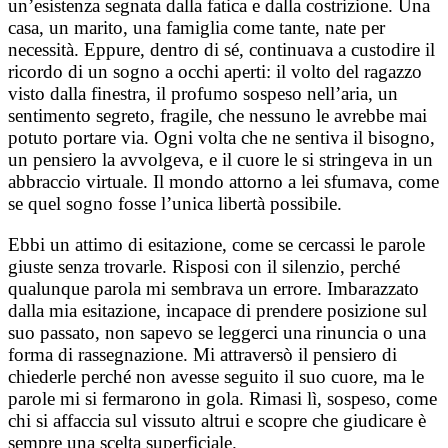
un’esistenza segnata dalla fatica e dalla costrizione. Una
casa, un marito, una famiglia come tante, nate per
necessità. Eppure, dentro di sé, continuava a custodire il
ricordo di un sogno a occhi aperti: il volto del ragazzo
visto dalla finestra, il profumo sospeso nell’aria, un
sentimento segreto, fragile, che nessuno le avrebbe mai
potuto portare via. Ogni volta che ne sentiva il bisogno,
un pensiero la avvolgeva, e il cuore le si stringeva in un
abbraccio virtuale. Il mondo attorno a lei sfumava, come
se quel sogno fosse l’unica libertà possibile.
Ebbi un attimo di esitazione, come se cercassi le parole
giuste senza trovarle. Risposi con il silenzio, perché
qualunque parola mi sembrava un errore. Imbarazzato
dalla mia esitazione, incapace di prendere posizione sul
suo passato, non sapevo se leggerci una rinuncia o una
forma di rassegnazione. Mi attraversò il pensiero di
chiederle perché non avesse seguito il suo cuore, ma le
parole mi si fermarono in gola. Rimasi lì, sospeso, come
chi si affaccia sul vissuto altrui e scopre che giudicare è
sempre una scelta superficiale.