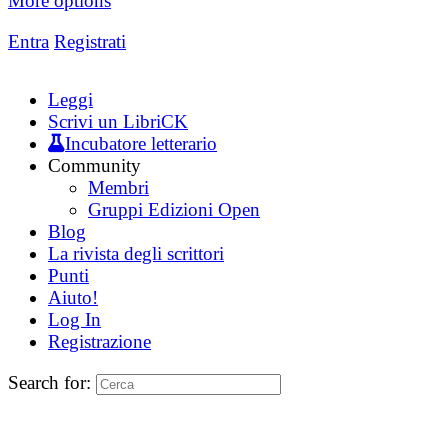
More options
Entra
Registrati
Leggi
Scrivi un LibriCK
Incubatore letterario
Community
Membri
Gruppi Edizioni Open
Blog
La rivista degli scrittori
Punti
Aiuto!
Log In
Registrazione
Search for: