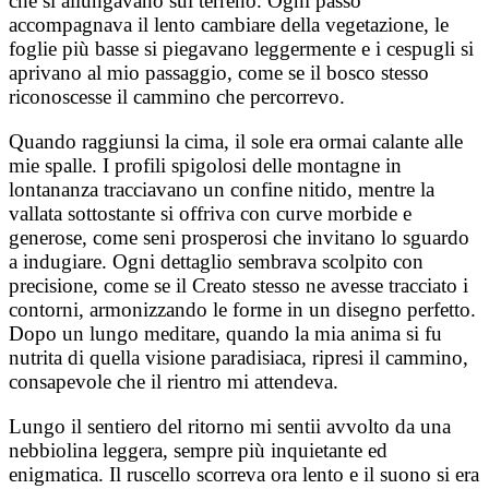
che si allungavano sul terreno. Ogni passo
accompagnava il lento cambiare della vegetazione, le
foglie più basse si piegavano leggermente e i cespugli si
aprivano al mio passaggio, come se il bosco stesso
riconoscesse il cammino che percorrevo.
Quando raggiunsi la cima, il sole era ormai calante alle
mie spalle. I profili spigolosi delle montagne in
lontananza tracciavano un confine nitido, mentre la
vallata sottostante si offriva con curve morbide e
generose, come seni prosperosi che invitano lo sguardo
a indugiare. Ogni dettaglio sembrava scolpito con
precisione, come se il Creato stesso ne avesse tracciato i
contorni, armonizzando le forme in un disegno perfetto.
Dopo un lungo meditare, quando la mia anima si fu
nutrita di quella visione paradisiaca, ripresi il cammino,
consapevole che il rientro mi attendeva.
Lungo il sentiero del ritorno mi sentii avvolto da una
nebbiolina leggera, sempre più inquietante ed
enigmatica. Il ruscello scorreva ora lento e il suono si era