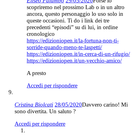
Eliseo Palumbo
29/05/2020
Forse lo
scopriremo nel prossimo Lab o in un altro
ancora, questo personaggio lo uso solo in
queste occasioni. Ti do i link dei tre
precedenti “episodi” su di lui, in ordine
cronologico
https://edizioniopen.it/la-fortuna-non-ti-
sorride-quando-meno-te-laspetti/
https://edizioniopen.it/in-cerca-di-un-rifugio/
https://edizioniopen.it/un-vecchio-amico/
A presto
Accedi per rispondere
Cristina Biolcati
28/05/2020
Davvero carino! Mi
sono divertita. Un saluto ?
Accedi per rispondere