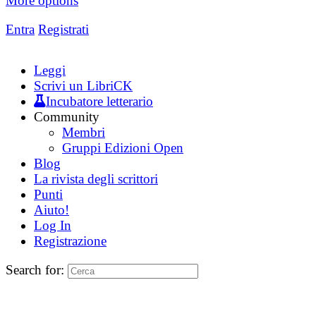
More options
Entra
Registrati
Leggi
Scrivi un LibriCK
Incubatore letterario
Community
Membri
Gruppi Edizioni Open
Blog
La rivista degli scrittori
Punti
Aiuto!
Log In
Registrazione
Search for: