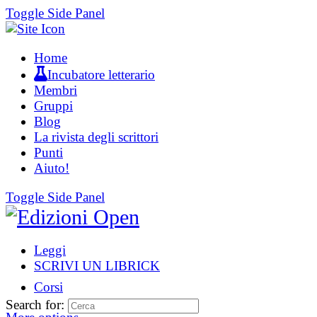
Toggle Side Panel
Home
Incubatore letterario
Membri
Gruppi
Blog
La rivista degli scrittori
Punti
Aiuto!
Toggle Side Panel
Leggi
SCRIVI UN LIBRICK
Corsi
Search for: