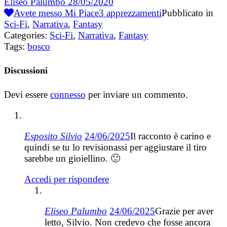
Eliseo Palumbo
28/05/2020
Avete messo Mi Piace
3
apprezzamenti
Pubblicato in
Sci-Fi
,
Narrativa
,
Fantasy
Categories:
Sci-Fi
,
Narrativa
,
Fantasy
Tags:
bosco
Discussioni
Devi essere
connesso
per inviare un commento.
Esposito Silvio
24/06/2025
Il racconto è carino e
quindi se tu lo revisionassi per aggiustare il tiro
sarebbe un gioiellino. 🙂
Accedi per rispondere
Eliseo Palumbo
24/06/2025
Grazie per aver
letto, Silvio. Non credevo che fosse ancora