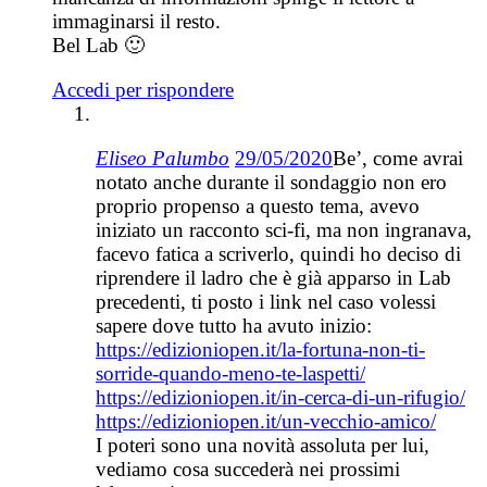
immaginarsi il resto.
Bel Lab 🙂
Accedi per rispondere
Eliseo Palumbo
29/05/2020
Be’, come avrai
notato anche durante il sondaggio non ero
proprio propenso a questo tema, avevo
iniziato un racconto sci-fi, ma non ingranava,
facevo fatica a scriverlo, quindi ho deciso di
riprendere il ladro che è già apparso in Lab
precedenti, ti posto i link nel caso volessi
sapere dove tutto ha avuto inizio:
https://edizioniopen.it/la-fortuna-non-ti-
sorride-quando-meno-te-laspetti/
https://edizioniopen.it/in-cerca-di-un-rifugio/
https://edizioniopen.it/un-vecchio-amico/
I poteri sono una novità assoluta per lui,
vediamo cosa succederà nei prossimi