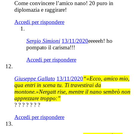
Come convincere l’amico nano! 20 puro in
diplomazia e raggirare!
Accedi per rispondere
Sergio Simioni
13/11/2020
eeeeeh! ho
pompato il carisma!!!
Accedi per rispondere
Giuseppe Gallato
13/11/2020
“«Ecco, amico mio,
qua entri in scena tu. Ti travestirai da
montone.»Nergatt rise, mentre il nano sembrò non
apprezzare troppo:”
? ? ? ? ? ? ?
Accedi per rispondere