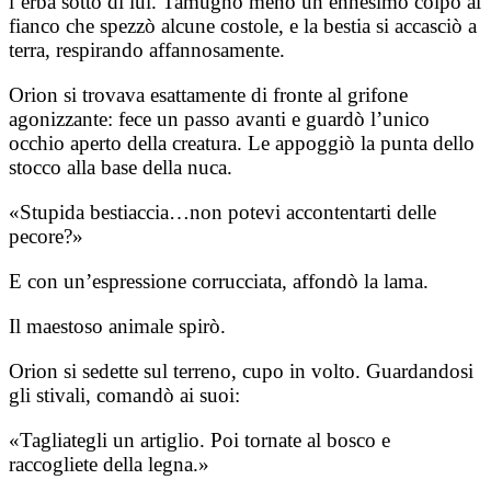
l’erba sotto di lui. Tamugno menò un ennesimo colpo al
fianco che spezzò alcune costole, e la bestia si accasciò a
terra, respirando affannosamente.
Orion si trovava esattamente di fronte al grifone
agonizzante: fece un passo avanti e guardò l’unico
occhio aperto della creatura. Le appoggiò la punta dello
stocco alla base della nuca.
«Stupida bestiaccia…non potevi accontentarti delle
pecore?»
E con un’espressione corrucciata, affondò la lama.
Il maestoso animale spirò.
Orion si sedette sul terreno, cupo in volto. Guardandosi
gli stivali, comandò ai suoi:
«Tagliategli un artiglio. Poi tornate al bosco e
raccogliete della legna.»