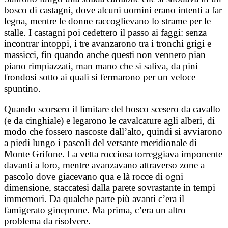
bosco di castagni, dove alcuni uomini erano intenti a far
legna, mentre le donne raccoglievano lo strame per le
stalle. I castagni poi cedettero il passo ai faggi: senza
incontrar intoppi, i tre avanzarono tra i tronchi grigi e
massicci, fin quando anche questi non vennero pian
piano rimpiazzati, man mano che si saliva, da pini
frondosi sotto ai quali si fermarono per un veloce
spuntino.
Quando scorsero il limitare del bosco scesero da cavallo
(e da cinghiale) e legarono le cavalcature agli alberi, di
modo che fossero nascoste dall’alto, quindi si avviarono
a piedi lungo i pascoli del versante meridionale di
Monte Grifone. La vetta rocciosa torreggiava imponente
davanti a loro, mentre avanzavano attraverso zone a
pascolo dove giacevano qua e là rocce di ogni
dimensione, staccatesi dalla parete sovrastante in tempi
immemori. Da qualche parte più avanti c’era il
famigerato gineprone. Ma prima, c’era un altro
problema da risolvere.