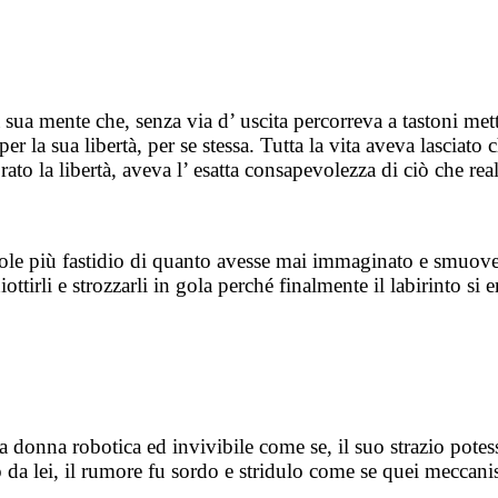
a sua mente che, senza via d’ uscita percorreva a tastoni met
r la sua libertà, per se stessa. Tutta la vita aveva lasciato ch
ato la libertà, aveva l’ esatta consapevolezza di ciò che re
ole più fastidio di quanto avesse mai immaginato e smuoven
ottirli e strozzarli in gola perché finalmente il labirinto si
a donna robotica ed invivibile come se, il suo strazio potes
o da lei, il rumore fu sordo e stridulo come se quei meccani