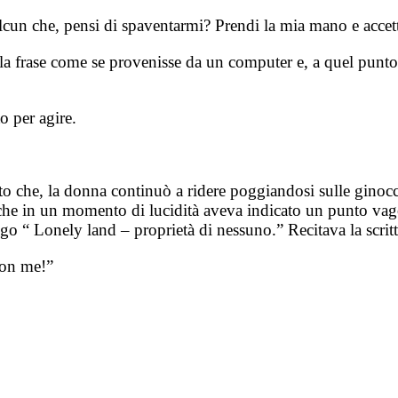
lcun che, pensi di spaventarmi? Prendi la mia mano e accett
a frase come se provenisse da un computer e, a quel punto,
o per agire.
nto che, la donna continuò a ridere poggiandosi sulle ginoc
 che in un momento di lucidità aveva indicato un punto vago
go “ Lonely land – proprietà di nessuno.” Recitava la scrit
 con me!”