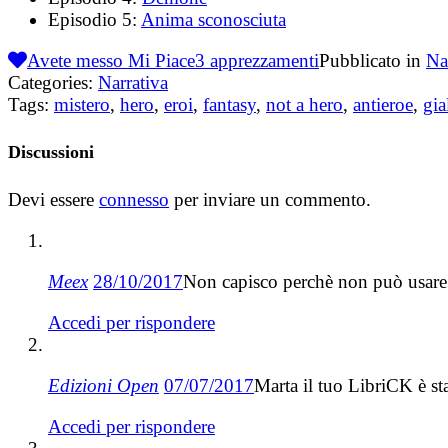
Episodio 5:
Anima sconosciuta
Avete messo Mi Piace
3
apprezzamenti
Pubblicato in
Na
Categories:
Narrativa
Tags:
mistero
,
hero
,
eroi
,
fantasy
,
not a hero
,
antieroe
,
gia
Discussioni
Devi essere
connesso
per inviare un commento.
Meex
28/10/2017
Non capisco perchè non può usare 
Accedi per rispondere
Edizioni Open
07/07/2017
Marta il tuo LibriCK è s
Accedi per rispondere