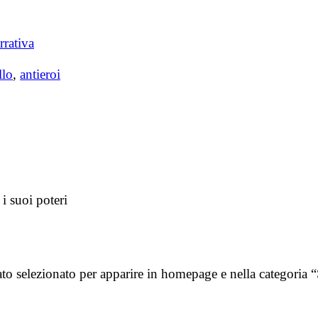
rrativa
llo
,
antieroi
i suoi poteri
tato selezionato per apparire in homepage e nella catego