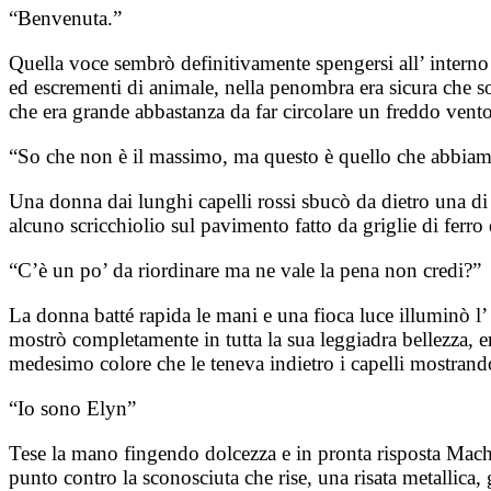
“Benvenuta.”
Quella voce sembrò definitivamente spengersi all’ interno 
ed escrementi di animale, nella penombra era sicura che sop
che era grande abbastanza da far circolare un freddo vent
“So che non è il massimo, ma questo è quello che abbia
Una donna dai lunghi capelli rossi sbucò da dietro una di 
alcuno scricchiolio sul pavimento fatto da griglie di ferro e 
“C’è un po’ da riordinare ma ne vale la pena non credi?”
La donna batté rapida le mani e una fioca luce illuminò l’ 
mostrò completamente in tutta la sua leggiadra bellezza, e
medesimo colore che le teneva indietro i capelli mostrando
“Io sono Elyn”
Tese la mano fingendo dolcezza e in pronta risposta Machi
punto contro la sconosciuta che rise, una risata metallica, 