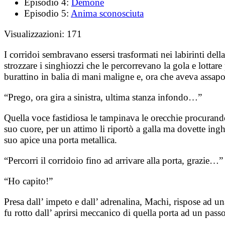
Episodio 4:
Demone
Episodio 5:
Anima sconosciuta
Visualizzazioni:
171
I corridoi sembravano essersi trasformati nei labirinti dell
strozzare i singhiozzi che le percorrevano la gola e lottare pe
burattino in balia di mani maligne e, ora che aveva assapor
“Prego, ora gira a sinistra, ultima stanza infondo…”
Quella voce fastidiosa le tampinava le orecchie procurand
suo cuore, per un attimo li riportò a galla ma dovette inghi
suo apice una porta metallica.
“Percorri il corridoio fino ad arrivare alla porta, grazie…”
“Ho capito!”
Presa dall’ impeto e dall’ adrenalina, Machi, rispose ad un
fu rotto dall’ aprirsi meccanico di quella porta ad un pass