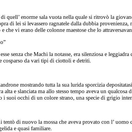
di quell’ enorme sala vuota nella quale si ritrovò la giovan
ra di lei si levassero ragnatele dalla dubbia provenienza, n
o e che vi erano delle colonne maestose che lo attraversavan
mo”
esse senza che Machi la notasse, era silenziosa e leggiadra
cosparso da vari tipi di ciottoli e detriti.
androne mostrando tutta la sua lurida sporcizia depositatasi 
ra alta e slanciata ma allo stesso tempo aveva un qualcosa d
 i suoi occhi di un colore strano, una specie di grigio int
 tentò di nuovo la mossa che aveva provato con l’ uomo che
gelida e quasi familiare.