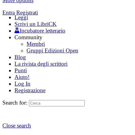
More options
Entra
Registrati
Leggi
Scrivi un LibriCK
Incubatore letterario
Community
Membri
Gruppi Edizioni Open
Blog
La rivista degli scrittori
Punti
Aiuto!
Log In
Registrazione
Search for:
Close search