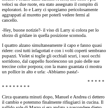
veloci su due ruote, era stato assegnato il compito di
esploratori. Io e Larry ci sporgiamo pericolosamente
aggrappati al muretto per poterli vedere fermi al
cancello.
-Hey, buone notizie?- il viso di Larry si colora per lo
sforzo di gridare in quella posizione scomoda.
I quattro alzano simultaneamente il capo e fanno quasi
ridere: cosí tutti infagottati e con i volti coperti sembrano
pupazzi. Violet si toglie gli occhiali scuri, i suoi occhi
sorridono, dal cappello fuoriescono un paio delle sue
treccine color porpora; con la mano guantata ci mostra
un pollice in alto e urla: -Abbiamo pasta!-
* * * * *
* * * * * * * *
Circa quaranta minuti dopo, Manuel e Andrea ci dettero
il cambio e potemmo finalmente rifiugiarci in cucina. Il
pallido sole di Marzo si era andato a nascondere dietro