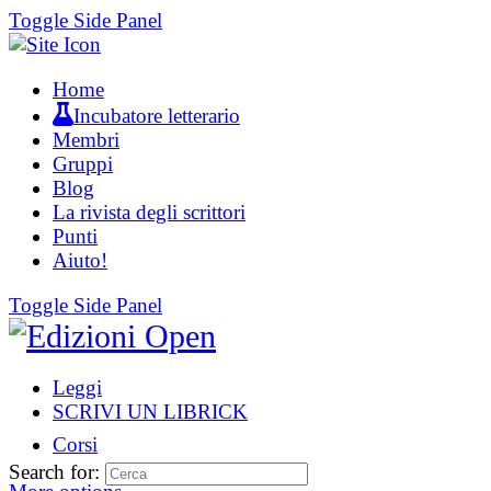
Toggle Side Panel
Home
Incubatore letterario
Membri
Gruppi
Blog
La rivista degli scrittori
Punti
Aiuto!
Toggle Side Panel
Leggi
SCRIVI UN LIBRICK
Corsi
Search for: