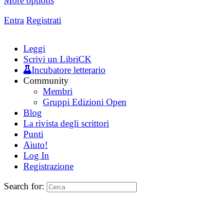
More options
Entra
Registrati
Leggi
Scrivi un LibriCK
Incubatore letterario
Community
Membri
Gruppi Edizioni Open
Blog
La rivista degli scrittori
Punti
Aiuto!
Log In
Registrazione
Search for: