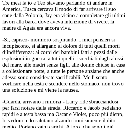
Tre mesi fa io e Teo stavamo parlando di andare in
America, Tusca cercava il modo di far arrivare il suo
cane dalla Polonia, Jay era vicino a completare gli ultimi
lavori alla barca dove aveva intenzione di vivere, la
madre di Agata era ancora viva.
-Si, capisco- mormoro sospirando. I miei pensieri si
incupiscono, si allargano al dolore di tutti quelli morti
d’indifferenza: ai corpi dei bambini fatti a pezzi dalle
esplosioni in guerra, a tutti quelli risucchiati dagli abissi
del mare, alle madri senza figli, alle donne chiuse in casa
a collezionare botte, a tutte le persone anziane che anche
adesso sono considerate sacrificabili. Me li sento
vorticare nella testa e scendere nello stomaco, non trovo
una soluzione e mi viene la nausea.
-Guarda, arrivano i rinforzi!- Larry ride sbracciandosi
per farsi notare dalla strada. Riccardo e Jacob pedalano
rapidi e a testa bassa ma Oscar e Violet, poco piú dietro,
lo vedono e lo salutano alzando ironicamente il dito
medio. Portano zaini carichi. A loro, che sono i piú