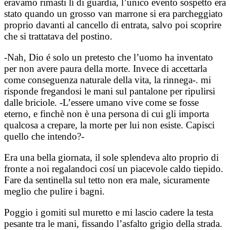
eravamo rimasti lí di guardia, l’unico evento sospetto era
stato quando un grosso van marrone si era parcheggiato
proprio davanti al cancello di entrata, salvo poi scoprire
che si trattatava del postino.
-Nah, Dio é solo un pretesto che l’uomo ha inventato
per non avere paura della morte. Invece di accettarla
come conseguenza naturale della vita, la rinnega-. mi
risponde fregandosi le mani sul pantalone per ripulirsi
dalle briciole. -L’essere umano vive come se fosse
eterno, e finchè non è una persona di cui gli importa
qualcosa a crepare, la morte per lui non esiste. Capisci
quello che intendo?-
Era una bella giornata, il sole splendeva alto proprio di
fronte a noi regalandoci cosí un piacevole caldo tiepido.
Fare da sentinella sul tetto non era male, sicuramente
meglio che pulire i bagni.
Poggio i gomiti sul muretto e mi lascio cadere la testa
pesante tra le mani, fissando l’asfalto grigio della strada.