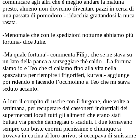
comunicare agli altri che è meglio andare la mattina
presto, almeno non dovremo diventare pazzi in cerca di
una passata di pomodoro!- ridacchia grattandosi la nuca
rasata.
-Menomale che con le spedizioni notturne abbiamo piú
fortuna- dice Julie.
-Ma quale fortuna!- commenta Filip, che se ne stava su
un lato della panca a sorseggiare thè caldo. -La fortuna
siamo io e Teo che ci caliamo fino alla vita nella
spazzatura per riempire i frigoriferi, kurwa!- aggiunge
poi ridendo e facendo l’occhiolino a Teo che mi stava
seduto accanto.
A loro il compito di uscire con il furgone, due volte a
settimana, per recuperare dai cassonetti industriali dei
supermercati locali tutti gli alimenti che erano stati
buttati via perché dannegiati o scaduti. I due tornavano
sempre con buste enormi pienissime e chiunque si
trovava in cucina al loro arrivo, si occupava di smistarne