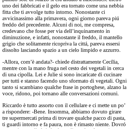
uno dei fabbricati e il gelo era tornato come una nebbia
fitta che ti avvolge tutto intorno. Nonostante ci
avvicinassimo alla primavera, ogni giorno pareva piú
freddo del precedente. Alcuni di noi, me compresa,
credevano che fosse per via dell’inquinamento in
diminuzione, e infatti, nonostante il freddo, il mantello
grigio che solitamente ricopriva la cittá, pareva essersi
dissolto lasciando spazio a un cielo limpido e azzurro.
-Allora, com’è andata?- chiede distrattamente Cecília,
mentre con la mano fruga nel cesto dei vegetali in cerca
di una cipolla. Lei e Julie si sono incaricate di cucinare
per tutti e stanno facendo uno sformato di vegetali. Ogni
tanto si scambiano qualche frase in portoghese, alzano la
voce, ridono, poi tornano alle conversazioni comuni.
Riccardo è tutto assorto con il cellulare e ci mette un po’
a rispondere: -Bene. Insomma, abbiamo dovuto girare
tre supermercati prima di trovare qualche pacco di pasta,
ti guardi intorno e fa paura, non è rimasto niente. Dovró