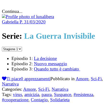
Continua...
Gabriella P.
31/03/2020
Serie:
La Guerra Invisibile
Episodio 1:
La decisione
Episodio 2:
Nuovo messaggio
Episodio 3:
Quando tutto è cambiato
Ti piace
0
apprezzamenti
Pubblicato in
Amore
,
Sci-Fi
,
Narrativa
Categories:
Amore
,
Sci-Fi
,
Narrativa
Tags:
virus
,
amicizia
,
paura
,
Suspance
,
#resistenza
,
#cooperazione
,
Contagio
,
Solidarieta