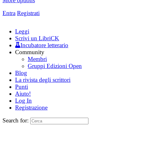
More options
Entra
Registrati
Leggi
Scrivi un LibriCK
Incubatore letterario
Community
Membri
Gruppi Edizioni Open
Blog
La rivista degli scrittori
Punti
Aiuto!
Log In
Registrazione
Search for: