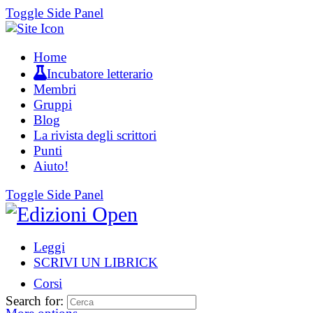
Toggle Side Panel
Home
Incubatore letterario
Membri
Gruppi
Blog
La rivista degli scrittori
Punti
Aiuto!
Toggle Side Panel
Leggi
SCRIVI UN LIBRICK
Corsi
Search for: