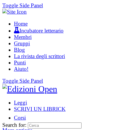
Toggle Side Panel
Home
Incubatore letterario
Membri
Gruppi
Blog
La rivista degli scrittori
Punti
Aiuto!
Toggle Side Panel
Leggi
SCRIVI UN LIBRICK
Corsi
Search for: