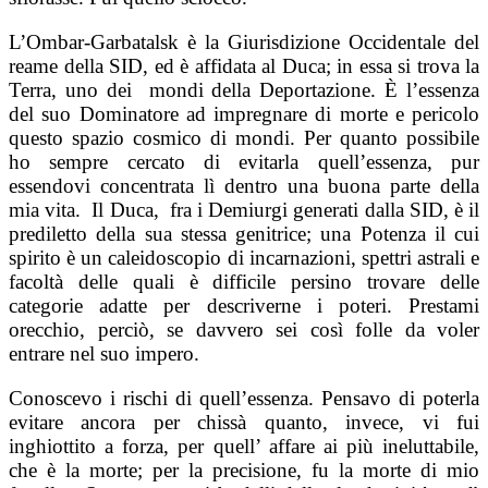
L’Ombar-Garbatalsk è la Giurisdizione Occidentale del
reame della SID, ed è affidata al Duca; in essa si trova la
Terra, uno dei mondi della Deportazione. È l’essenza
del suo Dominatore ad impregnare di morte e pericolo
questo spazio cosmico di mondi. Per quanto possibile
ho sempre cercato di evitarla quell’essenza, pur
essendovi concentrata lì dentro una buona parte della
mia vita. Il Duca, fra i Demiurgi generati dalla SID, è il
prediletto della sua stessa genitrice; una Potenza il cui
spirito è un caleidoscopio di incarnazioni, spettri astrali e
facoltà delle quali è difficile persino trovare delle
categorie adatte per descriverne i poteri. Prestami
orecchio, perciò, se davvero sei così folle da voler
entrare nel suo impero.
Conoscevo i rischi di quell’essenza. Pensavo di poterla
evitare ancora per chissà quanto, invece, vi fui
inghiottito a forza, per quell’ affare ai più ineluttabile,
che è la morte; per la precisione, fu la morte di mio