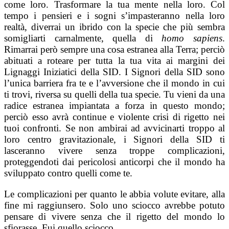
come loro. Trasformare la tua mente nella loro. Col
tempo i pensieri e i sogni s’impasteranno nella loro
realtà, diverrai un ibrido con la specie che più sembra
somigliarti carnalmente, quella di
homo sapiens
.
Rimarrai però sempre una cosa estranea alla Terra; perciò
abituati a roteare per tutta la tua vita ai margini dei
Lignaggi Iniziatici della SID. I Signori della SID sono
l’unica barriera fra te e l’avversione che il mondo in cui
ti trovi, riversa su quelli della tua specie. Tu vieni da una
radice estranea impiantata a forza in questo mondo;
perciò esso avrà continue e violente crisi di rigetto nei
tuoi confronti. Se non ambirai ad avvicinarti troppo al
loro centro gravitazionale, i Signori della SID ti
lasceranno vivere senza troppe complicazioni,
proteggendoti dai pericolosi anticorpi che il mondo ha
sviluppato contro quelli come te.
Le complicazioni per quanto le abbia volute evitare, alla
fine mi raggiunsero. Solo uno sciocco avrebbe potuto
pensare di vivere senza che il rigetto del mondo lo
sfiorasse. Fui quello sciocco.