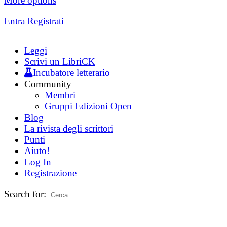
More options
Entra
Registrati
Leggi
Scrivi un LibriCK
Incubatore letterario
Community
Membri
Gruppi Edizioni Open
Blog
La rivista degli scrittori
Punti
Aiuto!
Log In
Registrazione
Search for: