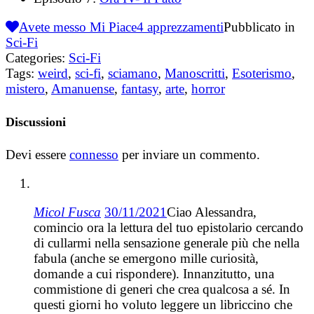
Avete messo Mi Piace
4
apprezzamenti
Pubblicato in
Sci-Fi
Categories:
Sci-Fi
Tags:
weird
,
sci-fi
,
sciamano
,
Manoscritti
,
Esoterismo
,
mistero
,
Amanuense
,
fantasy
,
arte
,
horror
Discussioni
Devi essere
connesso
per inviare un commento.
Micol Fusca
30/11/2021
Ciao Alessandra,
comincio ora la lettura del tuo epistolario cercando
di cullarmi nella sensazione generale più che nella
fabula (anche se emergono mille curiosità,
domande a cui rispondere). Innanzitutto, una
commistione di generi che crea qualcosa a sé. In
questi giorni ho voluto leggere un libriccino che