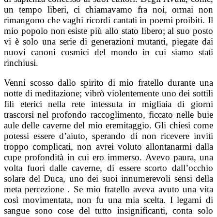
un tempo liberi, ci chiamavamo fra noi, ormai non
rimangono che vaghi ricordi cantati in poemi proibiti. Il
mio popolo non esiste più allo stato libero; al suo posto
vi è solo una serie di generazioni mutanti, piegate dai
nuovi canoni cosmici del mondo in cui siamo stati
rinchiusi.
Venni scosso dallo spirito di mio fratello durante una
notte di meditazione; vibrò violentemente uno dei sottili
fili eterici nella rete intessuta in migliaia di giorni
trascorsi nel profondo raccoglimento, ficcato nelle buie
aule delle caverne del mio eremitaggio. Gli chiesi come
potessi essere d’aiuto, sperando di non ricevere inviti
troppo complicati, non avrei voluto allontanarmi dalla
cupe profondità in cui ero immerso. Avevo paura, una
volta fuori dalle caverne, di essere scorto dall’occhio
solare del Duca, uno dei suoi innumerevoli sensi della
meta percezione . Se mio fratello aveva avuto una vita
così movimentata, non fu una mia scelta. I legami di
sangue sono cose del tutto insignificanti, conta solo