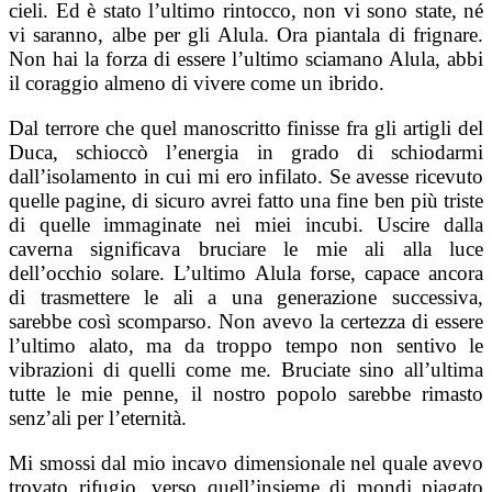
cieli. Ed è stato l’ultimo rintocco, non vi sono state, né
vi saranno, albe per gli Alula. Ora piantala di frignare.
Non hai la forza di essere l’ultimo sciamano Alula, abbi
il coraggio almeno di vivere come un ibrido.
Dal terrore che quel manoscritto finisse fra gli artigli del
Duca, schioccò l’energia in grado di schiodarmi
dall’isolamento in cui mi ero infilato. Se avesse ricevuto
quelle pagine, di sicuro avrei fatto una fine ben più triste
di quelle immaginate nei miei incubi. Uscire dalla
caverna significava bruciare le mie ali alla luce
dell’occhio solare. L’ultimo Alula forse, capace ancora
di trasmettere le ali a una generazione successiva,
sarebbe così scomparso. Non avevo la certezza di essere
l’ultimo alato, ma da troppo tempo non sentivo le
vibrazioni di quelli come me. Bruciate sino all’ultima
tutte le mie penne, il nostro popolo sarebbe rimasto
senz’ali per l’eternità.
Mi smossi dal mio incavo dimensionale nel quale avevo
trovato rifugio, verso quell’insieme di mondi piagato