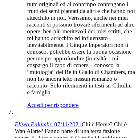
tutte originali ed al contempo contengano i
frutti dei semi piantati da altri e che hanno poi
attecchito in noi. Verissimo, anche nei miei
racconti si possono trovare riferimenti ad altre
opere, ben più meritevoli dei miei scritti, che
mi hanno arricchito ed influenzato
inevitabilmente. I Cinque Imperatori non li
conosco, potrebbe essere la buona occasione
per me per approfondire (in realtà – mi
cospargo il capo di cenere – conosco la
“mitologia” del Re in Giallo di Chambers, ma
non ho ancora letto nessun romanzo o
racconto. Solo riferimenti in testi su Cthulhu
e famiglia.
Accedi per rispondere
Eliseo Palumbo
07/11/2021
Chi è Herve? Chi è
Wan Alarte? Fanno parte di una terza fazione
contro il Duca e contro il Cartello? Lorddrug va