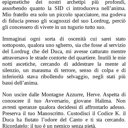
epigenetiche dei nostri archetipi più profondi,
assorbendo quanto la SID ci introduceva nell’anima.
Mio fratello era solo un piccolo spacciatore, ma godeva
di fiducia presso gli scagnozzi del suo Lordrug, perciò
gli concessero di vivere in un tugurio tutto suo.
Immaginai ogni sorta di oscenità cui sarei stato
sottoposto, qualora uno sgherro, sia che fosse al servizio
del Lordrug che del Duca, mi avesse catturato mentre
attraversavo le strade contorte del quartiere. Inutili le mie
notti ascetiche, cercando di addestrare la mente al
silenzio, un marasma di terrore, senso di colpa e di
inferiorità stava ribollendo selvaggio, negli stati più
bassi dell’anima.
Non uscire dalle Montagne Azzurre, Herve. Aspetta di
conoscere il tuo Avversario, giovane Halima. Non
avresti speranze qualora decidessi di affrontarlo adesso.
Preserva il tuo Manoscritto. Custodisci il Codice K. il
Duca ha fiutato l’odore del Canto e ti sta cercando.
Ricordatelo: il tuo è un nemico senza pietà.