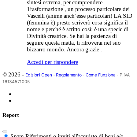
sintesi estrema, per comprendere
Trasformazione , un processo particolare dei
Vascelli (anime anch’esse particolari) LA SID
(femmina è) presto scriverò cosa significa il
nome e perché è scritto così; è una specie di
Divinità creatrice. Se hai la pazienza di
seguire questa matta, ti ritroverai nel suo
bizzarro mondo. Ancora grazie .
Accedi per rispondere
© 2026 -
Edizioni Open
-
Regolamento
-
Come Funziona
- P.IVA
16134571005
Report
Spam
Riferimenti o inviti all'acquisto di beni e/o