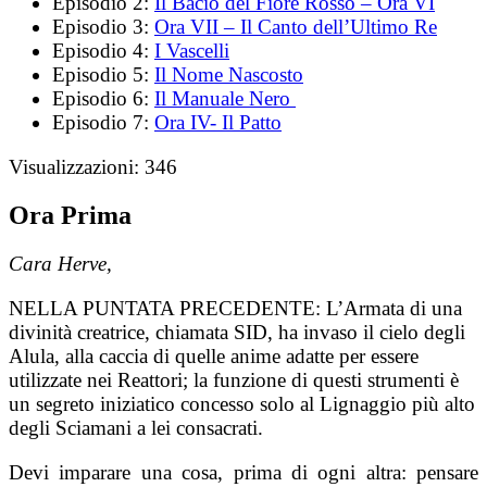
Episodio 2:
Il Bacio del Fiore Rosso – Ora VI
Episodio 3:
Ora VII – Il Canto dell’Ultimo Re
Episodio 4:
I Vascelli
Episodio 5:
Il Nome Nascosto
Episodio 6:
Il Manuale Nero
Episodio 7:
Ora IV- Il Patto
Visualizzazioni:
346
Ora Prima
Cara Herve,
NELLA PUNTATA PRECEDENTE:
L’Armata di una
divinità creatrice, chiamata SID, ha invaso il cielo degli
Alula, alla caccia di quelle anime adatte per essere
utilizzate nei Reattori; la funzione di questi strumenti è
un segreto iniziatico concesso solo al Lignaggio più alto
degli Sciamani a lei consacrati.
Devi imparare una cosa, prima di ogni altra: pensare