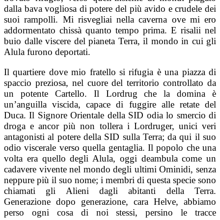
dalla bava vogliosa di potere del più avido e crudele dei
suoi rampolli. Mi risvegliai nella caverna ove mi ero
addormentato chissà quanto tempo prima. E risalii nel
buio dalle viscere del pianeta Terra, il mondo in cui gli
Alula furono deportati.
Il quartiere dove mio fratello si rifugia è una piazza di
spaccio preziosa, nel cuore del territorio controllato da
un potente Cartello. Il Lordrug che la domina è
un’anguilla viscida, capace di fuggire alle retate del
Duca. Il Signore Orientale della SID odia lo smercio di
droga e ancor più non tollera i Lordruger, unici veri
antagonisti al potere della SID sulla Terra; da qui il suo
odio viscerale verso quella gentaglia. Il popolo che una
volta era quello degli Alula, oggi deambula come un
cadavere vivente nel mondo degli ultimi Ominidi, senza
neppure più il suo nome; i membri di questa specie sono
chiamati gli Alieni dagli abitanti della Terra.
Generazione dopo generazione, cara Helve, abbiamo
perso ogni cosa di noi stessi, persino le tracce