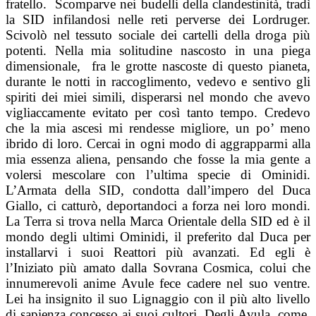
fratello. Scomparve nei budelli della clandestinità, tradì
la SID infilandosi nelle reti perverse dei Lordruger.
Scivolò nel tessuto sociale dei cartelli della droga più
potenti. Nella mia solitudine nascosto in una piega
dimensionale, fra le grotte nascoste di questo pianeta,
durante le notti in raccoglimento, vedevo e sentivo gli
spiriti dei miei simili, disperarsi nel mondo che avevo
vigliaccamente evitato per così tanto tempo. Credevo
che la mia ascesi mi rendesse migliore, un po’ meno
ibrido di loro. Cercai in ogni modo di aggrapparmi alla
mia essenza aliena, pensando che fosse la mia gente a
volersi mescolare con l’ultima specie di Ominidi.
L’Armata della SID, condotta dall’impero del Duca
Giallo, ci catturò, deportandoci a forza nei loro mondi.
La Terra si trova nella Marca Orientale della SID ed è il
mondo degli ultimi Ominidi, il preferito dal Duca per
installarvi i suoi Reattori più avanzati. Ed egli è
l’Iniziato più amato dalla Sovrana Cosmica, colui che
innumerevoli anime Avule fece cadere nel suo ventre.
Lei ha insignito il suo Lignaggio con il più alto livello
di sapienza concesso ai suoi cultori. Degli Avula, come,