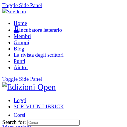
Toggle Side Panel
Home
Incubatore letterario
Membri
Gruppi
Blog
La rivista degli scrittori
Punti
Aiuto!
Toggle Side Panel
Leggi
SCRIVI UN LIBRICK
Corsi
Search for: