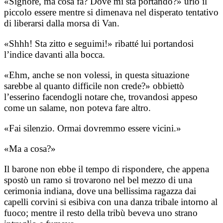
«Signore, ma cosa fa? Dove mi sta portando?» urlò il
piccolo essere mentre si dimenava nel disperato tentativo
di liberarsi dalla morsa di Van.
«Shhh! Sta zitto e seguimi!» ribatté lui portandosi
l’indice davanti alla bocca.
«Ehm, anche se non volessi, in questa situazione
sarebbe al quanto difficile non crede?» obbiettò
l’esserino facendogli notare che, trovandosi appeso
come un salame, non poteva fare altro.
«Fai silenzio. Ormai dovremmo essere vicini.»
«Ma a cosa?»
Il barone non ebbe il tempo di rispondere, che appena
spostò un ramo si trovarono nel bel mezzo di una
cerimonia indiana, dove una bellissima ragazza dai
capelli corvini si esibiva con una danza tribale intorno al
fuoco; mentre il resto della tribù beveva uno strano