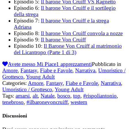
Episodio 5:
Il barone Von Cruiff VS Ragnetto
Episodio 6:
Il barone Von Cruiff e il sortilegio
della strega
Episodio 7:
Il barone Von Cruiff e la strega
Adriana
Episodio 8:
Il barone Von Cruiff convola a nozze
Episodio 9:
Il barone Von Cruiff
Episodio 10:
Il Barone Von Cruiff al matrimonio
del Licantropo (Parte 1 di 3)
Avete messo Mi Piace
1
apprezzamenti
Pubblicato in
Amore
,
Fantasy
,
Fiabe e Favole
,
Narrativa
,
Umoristico /
Grottesco
,
Young Adult
Categories:
Amore
,
Fantasy
,
Fiabe e Favole
,
Narrativa
,
Umoristico / Grottesco
,
Young Adult
Tags:
amarsi
,
alt
,
Natale
,
bosco
,
top
,
#rispoliantonio
,
tenebroso
,
#ilbaronevoncruiff
,
western
Discussioni