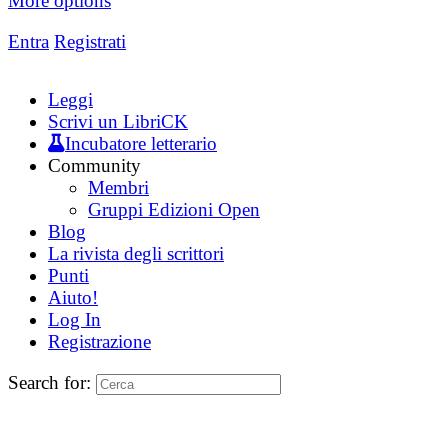
More options
Entra
Registrati
Leggi
Scrivi un LibriCK
Incubatore letterario
Community
Membri
Gruppi Edizioni Open
Blog
La rivista degli scrittori
Punti
Aiuto!
Log In
Registrazione
Search for: