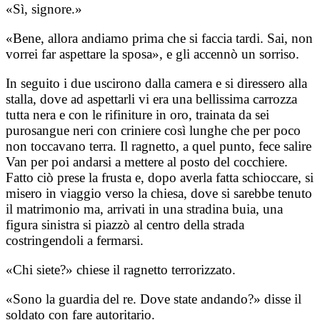
«Sì, signore.»
«Bene, allora andiamo prima che si faccia tardi. Sai, non
vorrei far aspettare la sposa», e gli accennò un sorriso.
In seguito i due uscirono dalla camera e si diressero alla
stalla, dove ad aspettarli vi era una bellissima carrozza
tutta nera e con le rifiniture in oro, trainata da sei
purosangue neri con criniere così lunghe che per poco
non toccavano terra. Il ragnetto, a quel punto, fece salire
Van per poi andarsi a mettere al posto del cocchiere.
Fatto ciò prese la frusta e, dopo averla fatta schioccare, si
misero in viaggio verso la chiesa, dove si sarebbe tenuto
il matrimonio ma, arrivati in una stradina buia, una
figura sinistra si piazzò al centro della strada
costringendoli a fermarsi.
«Chi siete?» chiese il ragnetto terrorizzato.
«Sono la guardia del re. Dove state andando?» disse il
soldato con fare autoritario.