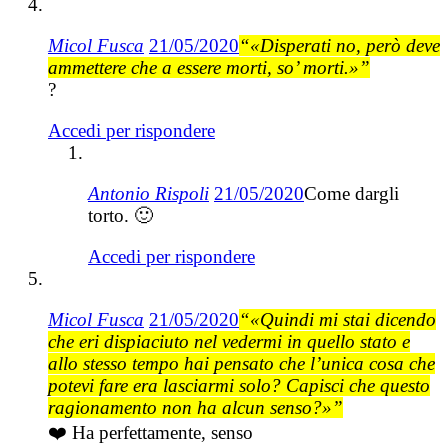
Micol Fusca
21/05/2020
“«Disperati no, però deve
ammettere che a essere morti, so’ morti.»”
?
Accedi per rispondere
Antonio Rispoli
21/05/2020
Come dargli
torto. 🙂
Accedi per rispondere
Micol Fusca
21/05/2020
“«Quindi mi stai dicendo
che eri dispiaciuto nel vedermi in quello stato e
allo stesso tempo hai pensato che l’unica cosa che
potevi fare era lasciarmi solo? Capisci che questo
ragionamento non ha alcun senso?»”
❤️ Ha perfettamente, senso