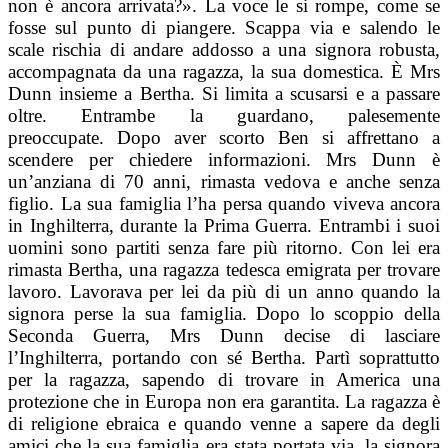
non è ancora arrivata?». La voce le si rompe, come se
fosse sul punto di piangere. S
cappa via e salendo le
scale
rischia di andare addosso a una signora robusta,
accompagnata da una ragazza, la sua domestica. È Mrs
Dunn insieme a Bertha. Si limita a scusarsi e a passare
oltre. Entrambe la guardano, palesemente
preoccupate.
Dopo aver scorto Ben si affrettano a
scendere per chiedere informazioni. Mrs Dunn è
un’anziana di 70 anni, rimasta vedova e anche senza
figlio. La sua famiglia l’ha persa quando viveva ancora
in Inghilterra, durante la Prima Guerra. Entrambi i suoi
uomini sono partiti senza fare più ritorno. Con lei era
rimasta Bertha, una ragazza tedesca emigrata per trovare
lavoro. Lavorava per lei da più di un anno quando la
signora perse la sua famiglia. Dopo lo scoppio della
Seconda Guerra, Mrs Dunn decise di lasciare
l’Inghilterra, portando con sé Bertha. Partì soprattutto
per la ragazza, sapendo di trovare in America una
protezione che in Europa non era garantita. La ragazza è
di religione ebraica e quando venne a sapere da degli
amici che la sua famiglia era stata portata via, la signora