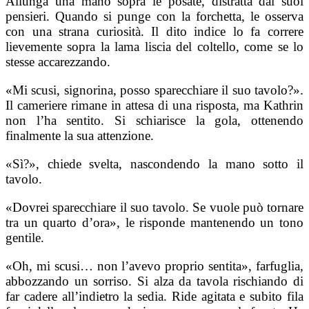
Allunga una mano sopra le posate, distratta dai suoi
pensieri. Quando si punge con la forchetta, le osserva
con una strana curiosità. Il dito indice lo fa correre
lievemente sopra la lama liscia del coltello, come se lo
stesse accarezzando.
«Mi scusi, signorina, posso sparecchiare il suo tavolo?».
Il cameriere rimane in attesa di una risposta, ma Kathrin
non l’ha sentito. Si schiarisce la gola, ottenendo
finalmente la sua attenzione.
«Sì?», chiede svelta, nascondendo la mano sotto il
tavolo.
«Dovrei sparecchiare il suo tavolo. Se vuole può tornare
tra un quarto d’ora», le risponde mantenendo un tono
gentile.
«Oh, mi scusi… non l’avevo proprio sentita», farfuglia,
abbozzando un sorriso. Si alza da tavola rischiando di
far cadere all’indietro la sedia. Ride agitata e subito fila