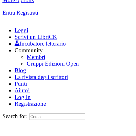
More options
Entra
Registrati
Leggi
Scrivi un LibriCK
Incubatore letterario
Community
Membri
Gruppi Edizioni Open
Blog
La rivista degli scrittori
Punti
Aiuto!
Log In
Registrazione
Search for: