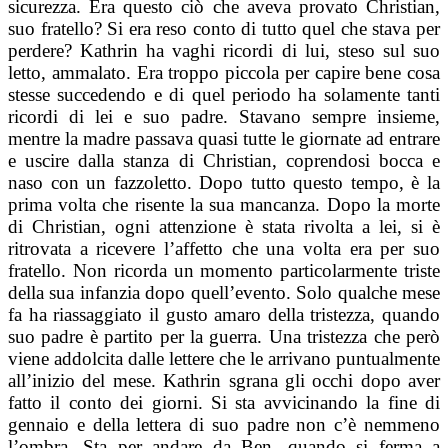
sicurezza. Era questo ciò che aveva provato Christian,
suo fratello? Si era reso conto di tutto quel che stava per
perdere? Kathrin ha vaghi ricordi di lui, steso sul suo
letto, ammalato. Era troppo piccola per capire bene cosa
stesse succedendo e di quel periodo ha solamente tanti
ricordi di lei e suo padre. Stavano sempre insieme,
mentre la madre passava quasi tutte le giornate ad entrare
e uscire dalla stanza di Christian, coprendosi bocca e
naso con un fazzoletto.
Dopo tutto questo tempo, è la
prima volta che risente la sua mancanza. Dopo la morte
di Christian, ogni attenzione è stata rivolta a lei, si è
ritrovata a ricevere l’affetto che una volta era per suo
fratello. Non ricorda un momento particolarmente triste
della sua infanzia dopo quell’evento. Solo qualche mese
fa ha riassaggiato il gusto amaro della tristezza, quando
suo padre è partito per la guerra. Una tristezza che però
viene addolcita dalle lettere che le arrivano puntualmente
all’inizio del mese. Kathrin sgrana gli occhi dopo aver
fatto il conto dei giorni. Si sta avvicinando la fine di
gennaio e della lettera di suo padre non c’è nemmeno
l’ombra.
Sta per andare da Ben, quando si ferma a