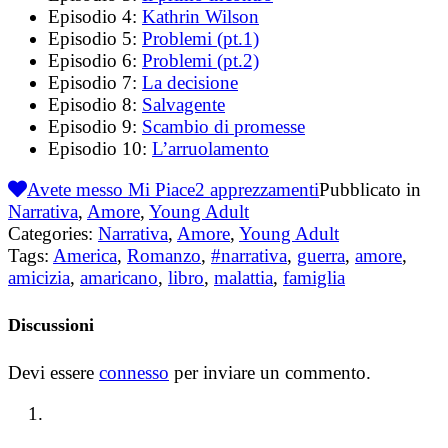
Episodio 4:
Kathrin Wilson
Episodio 5:
Problemi (pt.1)
Episodio 6:
Problemi (pt.2)
Episodio 7:
La decisione
Episodio 8:
Salvagente
Episodio 9:
Scambio di promesse
Episodio 10:
L’arruolamento
Avete messo Mi Piace
2
apprezzamenti
Pubblicato in
Narrativa
,
Amore
,
Young Adult
Categories:
Narrativa
,
Amore
,
Young Adult
Tags:
America
,
Romanzo
,
#narrativa
,
guerra
,
amore
,
amicizia
,
amaricano
,
libro
,
malattia
,
famiglia
Discussioni
Devi essere
connesso
per inviare un commento.