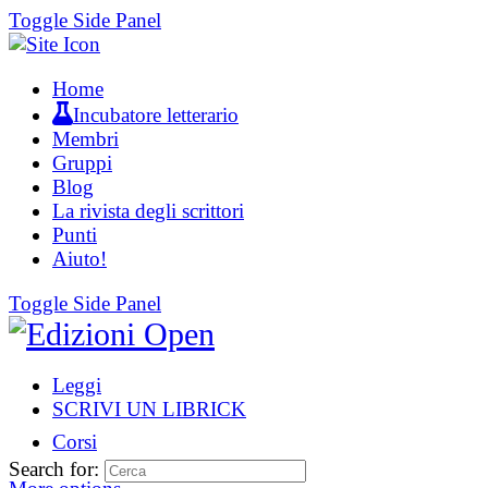
Toggle Side Panel
Home
Incubatore letterario
Membri
Gruppi
Blog
La rivista degli scrittori
Punti
Aiuto!
Toggle Side Panel
Leggi
SCRIVI UN LIBRICK
Corsi
Search for: