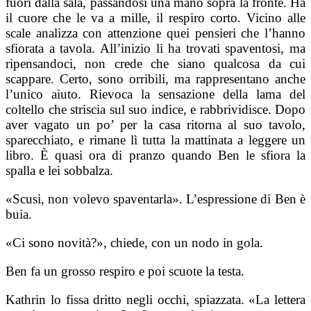
fuori dalla sala, passandosi una mano sopra la fronte. Ha
il cuore che le va a mille, il respiro corto. Vicino alle
scale a
nalizza con attenzione quei pensieri che l’hanno
sfiorata a tavola. All’inizio li ha trovati spaventosi, ma
ripensandoci, non crede che siano qualcosa da cui
scappare. Certo, sono orribili, ma rappresentano anche
l’unico aiuto. Rievoca la sensazione della lama del
coltello che striscia sul suo indice, e rabbrividisce. Dopo
aver vagato un po’ per la casa ritorna al suo tavolo,
sparecchiato, e rimane lì tutta la mattinata a leggere un
libro. È quasi ora di pranzo q
uando Ben le sfiora la
spalla e lei sobbalza.
«Scusi, non volevo spaventarla». L’espressione di Ben è
buia.
«Ci sono novità?», chiede, con un nodo in gola.
Ben fa un grosso respiro e poi scuote la testa.
Kathrin lo fissa dritto negli occhi, spiazzata. «La lettera