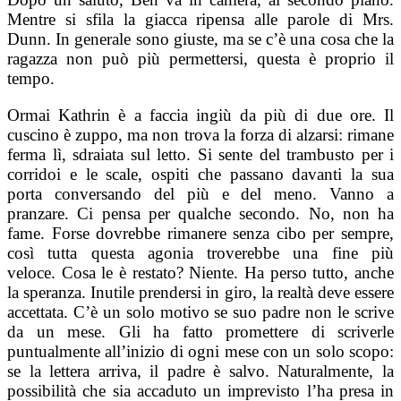
Mentre si sfila la giacca ripensa alle parole di Mrs.
Dunn. In generale sono giuste, ma se c’è una cosa che la
ragazza non può più permettersi, questa è proprio il
tempo.
Ormai Kathrin è a faccia ingiù da più di due ore. Il
cuscino è zuppo, ma non trova la forza di alzarsi: rimane
ferma lì, sdraiata sul letto. Si sente del trambusto per i
corridoi e le scale, ospiti che passano davanti la sua
porta conversando del più e del meno. Vanno a
pranzare. Ci pensa per qualche secondo. No, non ha
fame. Forse dovrebbe rimanere senza cibo per sempre,
così tutta questa agonia troverebbe una fine più
veloce.
Cosa le è restato? Niente. Ha perso tutto, anche
la speranza. Inutile prendersi in giro, la realtà deve essere
accettata. C’è un solo motivo se suo padre non le scrive
da un mese. Gli ha fatto promettere di scriverle
puntualmente all’inizio di ogni mese con un solo scopo:
se la lettera arriva, il padre è salvo.
Naturalmente, la
possibilità che sia accaduto un imprevisto l’ha presa in