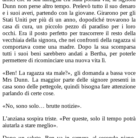
Dunn non perse altro tempo. Prelevò tutto il suo denaro
e i suoi averi, partendo con la giovane. Girarono per gli
Stati Uniti per più di un anno, dopodiché trovarono la
casa di cura, un piccolo pezzo di paradiso per i loro
occhi. Era il posto perfetto per trascorrere il resto della
vecchiaia della signora, che nei confronti della ragazza si
comportava come una madre. Dopo la sua scomparsa
tutti i suoi beni sarebbero andati a Bertha, per poterle
permettere di ricominciare una nuova vita lì.
«Ben! La ragazza sta male?», gli domanda a bassa voce
Mrs Dunn. La maggior parte delle signore presenti in
casa sono delle pettegole, quindi bisogna fare attenzione
parlando di certe cose.
«No, sono solo… brutte notizie».
L’anziana sospira triste. «Per queste, solo il tempo potrà
aiutarla a stare meglio».
Dopo un saluto, Ben va in camera, al secondo piano.