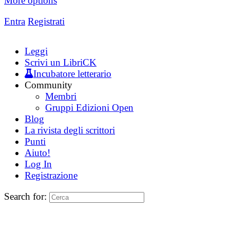
More options
Entra
Registrati
Leggi
Scrivi un LibriCK
Incubatore letterario
Community
Membri
Gruppi Edizioni Open
Blog
La rivista degli scrittori
Punti
Aiuto!
Log In
Registrazione
Search for: