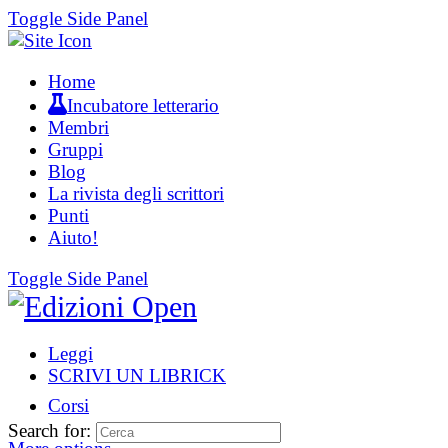
Toggle Side Panel
Home
Incubatore letterario
Membri
Gruppi
Blog
La rivista degli scrittori
Punti
Aiuto!
Toggle Side Panel
Leggi
SCRIVI UN LIBRICK
Corsi
Search for: