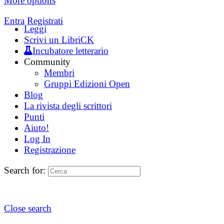
More options
Entra
Registrati
Leggi
Scrivi un LibriCK
Incubatore letterario
Community
Membri
Gruppi Edizioni Open
Blog
La rivista degli scrittori
Punti
Aiuto!
Log In
Registrazione
Search for:
Close search