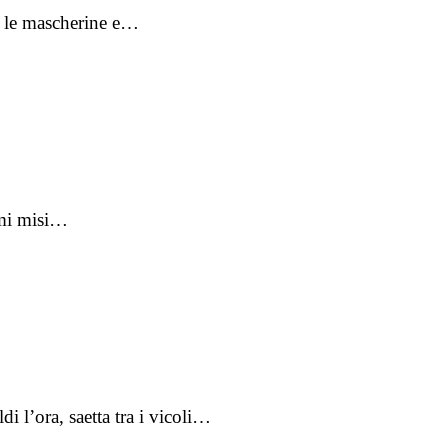
to le mascherine e…
a mi misi…
i l’ora, saetta tra i vicoli…