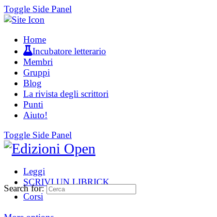
Toggle Side Panel
Home
Incubatore letterario
Membri
Gruppi
Blog
La rivista degli scrittori
Punti
Aiuto!
Toggle Side Panel
Leggi
SCRIVI UN LIBRICK
Search for:
Corsi