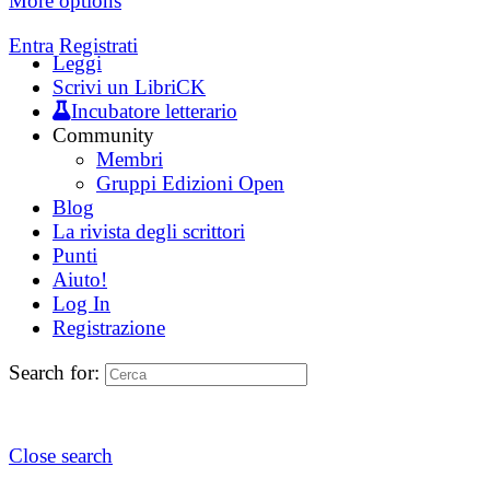
More options
Entra
Registrati
Leggi
Scrivi un LibriCK
Incubatore letterario
Community
Membri
Gruppi Edizioni Open
Blog
La rivista degli scrittori
Punti
Aiuto!
Log In
Registrazione
Search for:
Close search