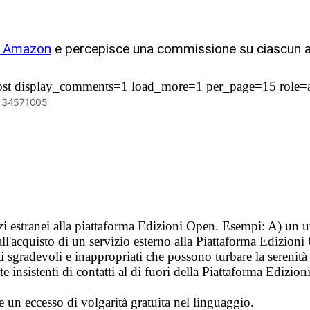
ne Amazon
e percepisce una commissione su ciascun a
post display_comments=1 load_more=1 per_page=15 role=ad
6134571005
vizi estranei alla piattaforma Edizioni Open. Esempi: A) un u
ll'acquisto di un servizio esterno alla Piattaforma Edizion
i sgradevoli e inappropriati che possono turbare la sereni
 insistenti di contatti al di fuori della Piattaforma Edizion
e un eccesso di volgarità gratuita nel linguaggio.