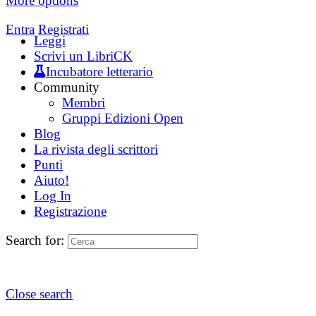
More options
Entra
Registrati
Leggi
Scrivi un LibriCK
Incubatore letterario
Community
Membri
Gruppi Edizioni Open
Blog
La rivista degli scrittori
Punti
Aiuto!
Log In
Registrazione
Search for:
Close search