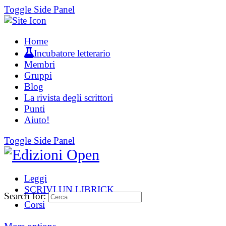
Toggle Side Panel
Home
Incubatore letterario
Membri
Gruppi
Blog
La rivista degli scrittori
Punti
Aiuto!
Toggle Side Panel
Leggi
SCRIVI UN LIBRICK
Search for:
Corsi