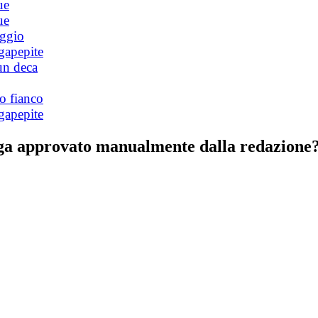
ue
ue
oggio
gapepite
un deca
o fianco
gapepite
nga approvato manualmente dalla redazione? 