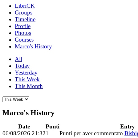
LibriCK
Groups
Timeline
Profile
Photos
Courses
Marco's History
All
Today
Yesterday
This Week
This Month
Marco's History
Date
Punti
Entry
06/08/2026 21:32
1
Punti per aver commentato
Bisbi