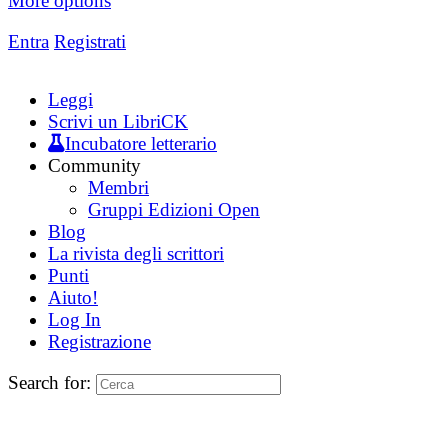
More options
Entra
Registrati
Leggi
Scrivi un LibriCK
Incubatore letterario
Community
Membri
Gruppi Edizioni Open
Blog
La rivista degli scrittori
Punti
Aiuto!
Log In
Registrazione
Search for: