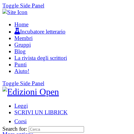
Toggle Side Panel
Home
Incubatore letterario
Membri
Gruppi
Blog
La rivista degli scrittori
Punti
Aiuto!
Toggle Side Panel
Leggi
SCRIVI UN LIBRICK
Corsi
Search for: