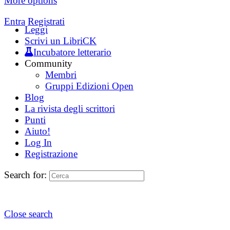
More options
Entra
Registrati
Leggi
Scrivi un LibriCK
Incubatore letterario
Community
Membri
Gruppi Edizioni Open
Blog
La rivista degli scrittori
Punti
Aiuto!
Log In
Registrazione
Search for:
Close search