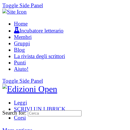
Toggle Side Panel
Home
Incubatore letterario
Membri
Gruppi
Blog
La rivista degli scrittori
Punti
Aiuto!
Toggle Side Panel
Leggi
SCRIVI UN LIBRICK
Search for:
Corsi