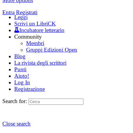
More options
Entra
Registrati
Leggi
Scrivi un LibriCK
Incubatore letterario
Community
Membri
Gruppi Edizioni Open
Blog
La rivista degli scrittori
Punti
Aiuto!
Log In
Registrazione
Search for:
Close search