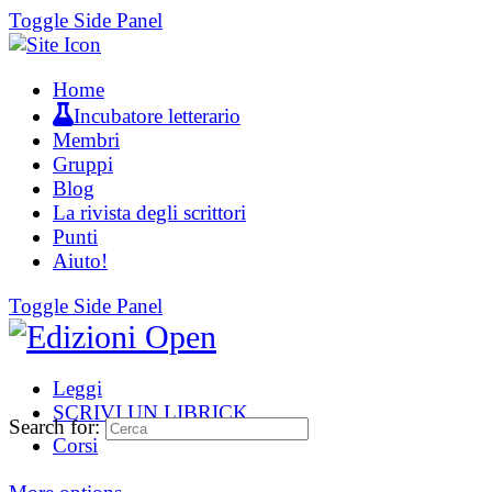
Toggle Side Panel
Home
Incubatore letterario
Membri
Gruppi
Blog
La rivista degli scrittori
Punti
Aiuto!
Toggle Side Panel
Leggi
SCRIVI UN LIBRICK
Search for:
Corsi