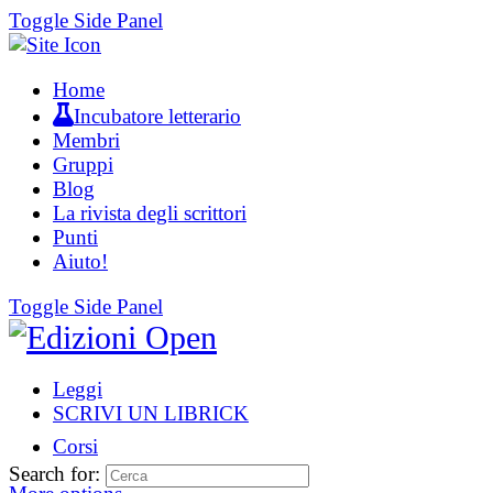
Toggle Side Panel
Home
Incubatore letterario
Membri
Gruppi
Blog
La rivista degli scrittori
Punti
Aiuto!
Toggle Side Panel
Leggi
SCRIVI UN LIBRICK
Corsi
Search for: