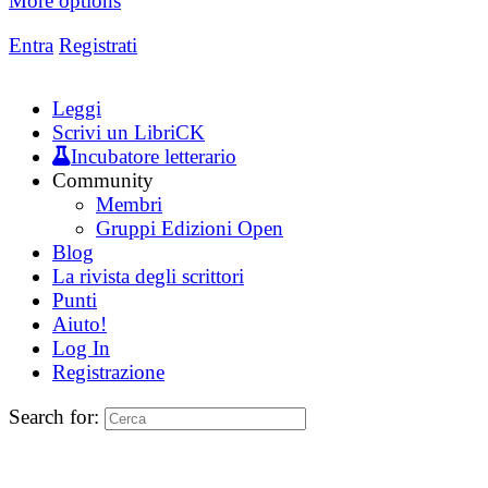
More options
Entra
Registrati
Leggi
Scrivi un LibriCK
Incubatore letterario
Community
Membri
Gruppi Edizioni Open
Blog
La rivista degli scrittori
Punti
Aiuto!
Log In
Registrazione
Search for: