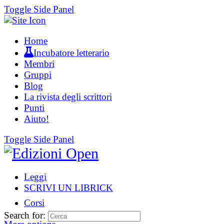
Toggle Side Panel
Home
Incubatore letterario
Membri
Gruppi
Blog
La rivista degli scrittori
Punti
Aiuto!
Toggle Side Panel
Leggi
SCRIVI UN LIBRICK
Corsi
Search for: