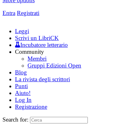
More options
Entra
Registrati
Leggi
Scrivi un LibriCK
Incubatore letterario
Community
Membri
Gruppi Edizioni Open
Blog
La rivista degli scrittori
Punti
Aiuto!
Log In
Registrazione
Search for: