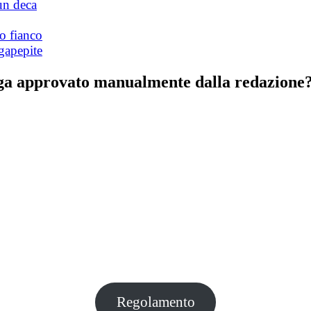
un deca
o fianco
gapepite
nga approvato manualmente dalla redazione? 
Regolamento