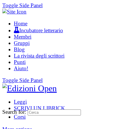
Toggle Side Panel
Home
Incubatore letterario
Membri
Gruppi
Blog
La rivista degli scrittori
Punti
Aiuto!
Toggle Side Panel
Leggi
SCRIVI UN LIBRICK
Search for:
Corsi