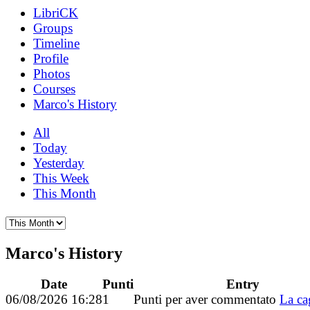
LibriCK
Groups
Timeline
Profile
Photos
Courses
Marco's History
All
Today
Yesterday
This Week
This Month
Marco's History
Date
Punti
Entry
06/08/2026 16:28
1
Punti per aver commentato
La ca