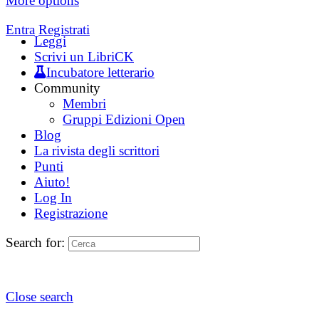
More options
Entra
Registrati
Leggi
Scrivi un LibriCK
Incubatore letterario
Community
Membri
Gruppi Edizioni Open
Blog
La rivista degli scrittori
Punti
Aiuto!
Log In
Registrazione
Search for:
Close search